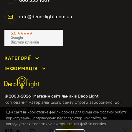
068 333 1009
info@deco-light.com.ua
КАТЕГОРІЇ
ІНФОРМАЦІЯ
© 2008-2026 | Магазин світильників Deco Light
Копіювання матеріалів цього сайту строго заборонено! Всі
права захищені.
Цей сайт використовує файли cookies для більш комфортної роботи
Ми в соцмережах
користувача. Продовжуючи перегляд сторінок сайту, ви
погоджуєтеся з політикою використання файлів cookies.
810 грн