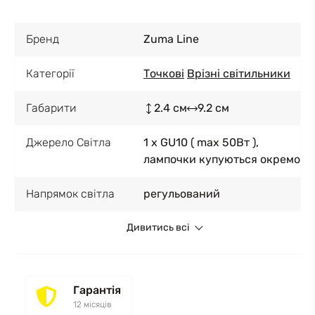
Бренд
Zuma Line
Категорії
Точкові
Врізні світильники
Габарити
2.4 см
9.2 см
Джерело Світла
1 x GU10 ( max 50Вт ),
лампочки купуються окремо
Напрямок світла
регульований
Дивитись всі
Гарантія
12 місяців