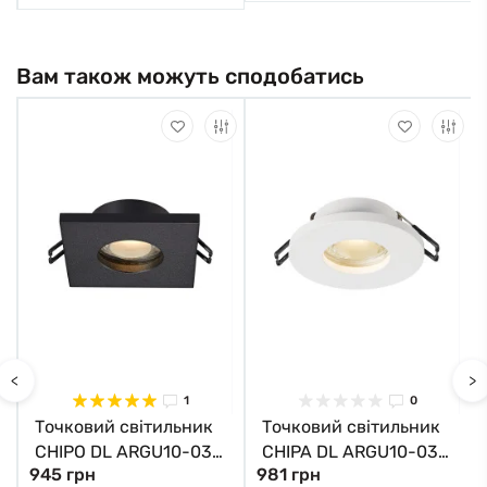
Вам також можуть сподобатись
<
>
1
0
Точковий світильник
Точковий світильник
CHIPO DL ARGU10-032
CHIPA DL ARGU10-033
945 грн
981 грн
Zuma Line
Zuma Line