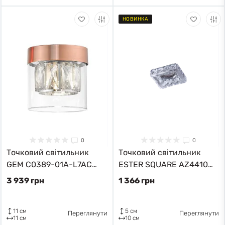
НОВИНКА
0
0
Точковий світильник
Точковий світильник
GEM C0389-01A-L7AC
ESTER SQUARE AZ4410
Zuma Line
Azzardo
3 939 грн
1 366 грн
11 см
5 см
Переглянути
Переглянути
11 см
10 см