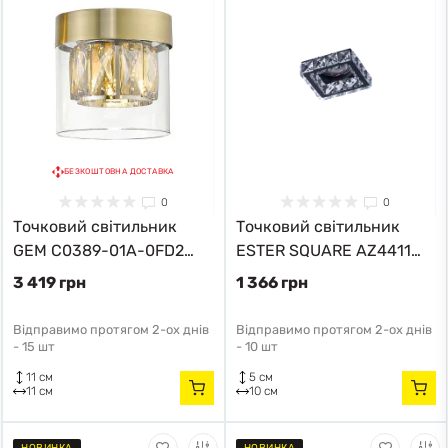
БЕЗКОШТОВНА ДОСТАВКА
0
0
Точковий світильник
Точковий світильник
GEM C0389-01A-0FD2
ESTER SQUARE AZ4411
Zuma Line
Azzardo
3 419 грн
1 366 грн
Відправимо протягом 2-ох днів
Відправимо протягом 2-ох днів
-
15 шт
-
10 шт
11 см
5 см
11 см
10 см
НОВИНКА
НОВИНКА