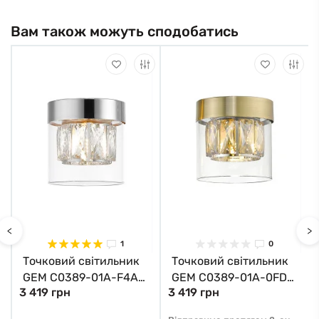
Вам також можуть сподобатись
<
>
1
0
Точковий світильник
Точковий світильник
GEM C0389-01A-F4AC
GEM C0389-01A-0FD2
3 419 грн
3 419 грн
Zuma Line
Zuma Line