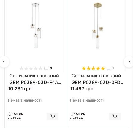
<
>
0
1
Світильник підвісний
Світильник підвісний
GEM P0389-03D-F4AC
GEM P0389-03D-0FD2
10 231 грн
11 487 грн
Zuma Line хром
Zuma Line бронза
Немає в наявності
Немає в наявності
162 см
162 см
31 см
31 см