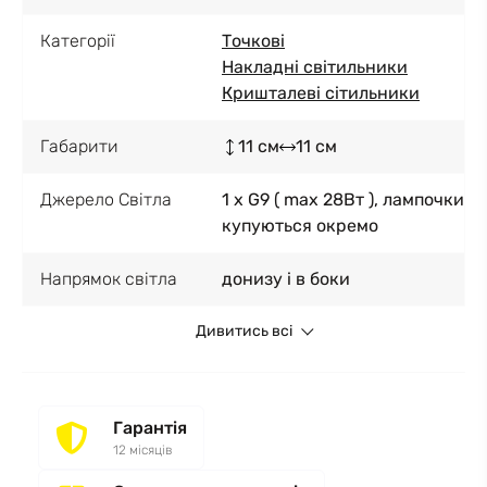
Категорії
Точкові
Накладні світильники
Кришталеві сітильники
Габарити
11 см
11 см
Джерело Світла
1 x G9 ( max 28Вт ), лампочки
купуються окремо
Напрямок світла
донизу і в боки
Дивитись всі
Гарантія
12 місяців