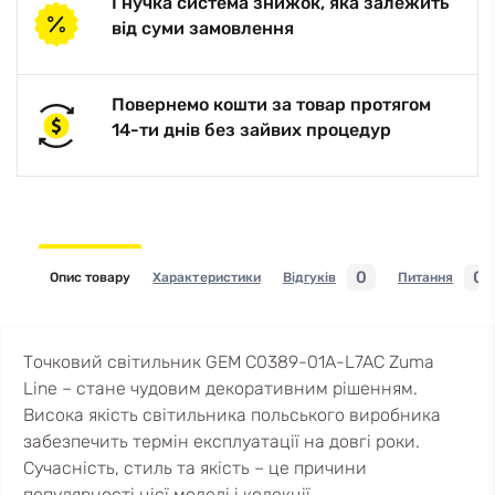
Гнучка система знижок, яка залежить
від суми замовлення
Повернемо кошти за товар протягом
14-ти днів без зайвих процедур
0
0
Опис товару
Характеристики
Відгуків
Питання
Точковий світильник GEM C0389-01A-L7AC Zuma
Line – стане чудовим декоративним рішенням.
Висока якість світильника польського виробника
забезпечить термін експлуатації на довгі роки.
Сучасність, стиль та якість – це причини
популярності цієї моделі і колекції.