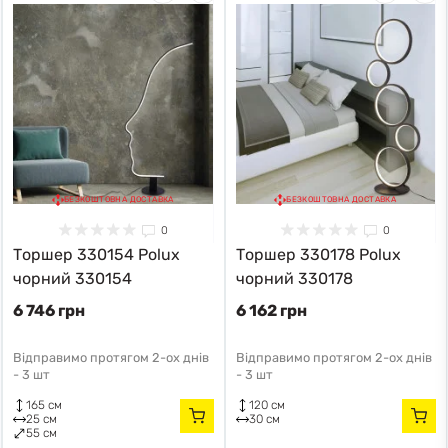
БЕЗКОШТОВНА ДОСТАВКА
БЕЗКОШТОВНА ДОСТАВКА
0
0
Торшер 330154 Polux
Торшер 330178 Polux
чорний 330154
чорний 330178
6 746 грн
6 162 грн
Відправимо протягом 2-ох днів
Відправимо протягом 2-ох днів
-
3 шт
-
3 шт
165 см
120 см
25 см
30 см
55 см