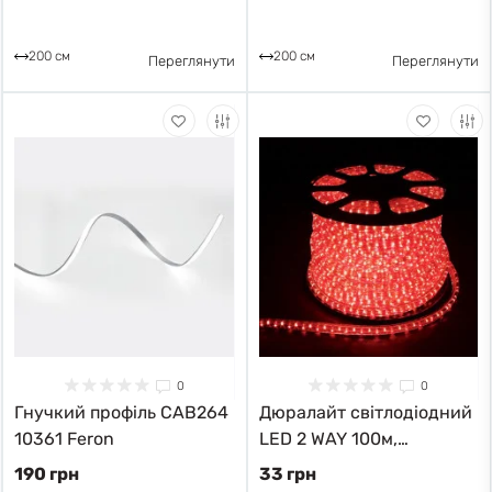
200 см
200 см
Переглянути
Переглянути
0
0
Гнучкий профіль CAB264
Дюралайт світлодіодний
10361 Feron
LED 2 WAY 100м,
кратність різки 1м 26061
190 грн
33 грн
Feron