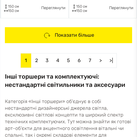
150 см
150 см
Переглянути
Переглянути
150 см
150 см
Показати більше
1
2
3
4
5
6
7
>
>|
Інші торшери та комплектуючі:
нестандартні світильники та аксесуари
Категорія «Інші торшери» об'єднує в собі
нестандартні дизайнерські джерела світла,
ексклюзивні світлові концепти та широкий спектр
технічних комплектуючих. Тут можна знайти як готові
арт-об'єкти для акцентного освітлення вітальні чи
спальні, так і окремі складові елементи для