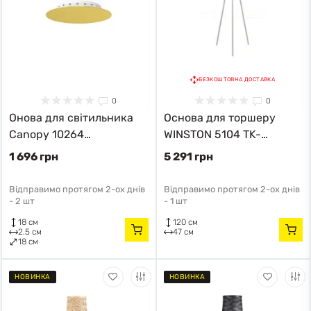
БЕЗКОШТОВНА ДОСТАВКА
0
0
Онова для світильника
Основа для торшеру
Canopy 10264
WINSTON 5104 TK-
Nowodvorski
Lighting
1 696 грн
5 291 грн
Відправимо протягом 2-ох днів
Відправимо протягом 2-ох днів
-
2 шт
-
1 шт
18 см
120 см
2.5 см
47 см
18 см
НОВИНКА
НОВИНКА