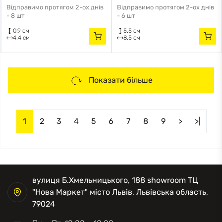
Відправимо протягом 2-ох днів
Відправимо протягом 2-ох днів
-
8 шт
-
6 шт
0.9 см
5.5 см
4.4 см
8.5 см
Показати більше
1
2
3
4
5
6
7
8
9
>
>|
вулиця Б.Хмельницького, 188 showroom ТЦ
"Нова Маркет" місто Львів, Львівська область,
79024