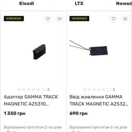
Kloodi
LTX
Nowod
НОВИНКА
НОВИНКА
0
0
Адаптер GAMMA TRACK
Ввід живлення GAMMA
MAGNETIC AZ5310
TRACK MAGNETIC AZ5328
Azzardo
Azzardo
1 350 грн
690 грн
Відправимо протягом 2-ох днів
Відправимо протягом 2-ох днів