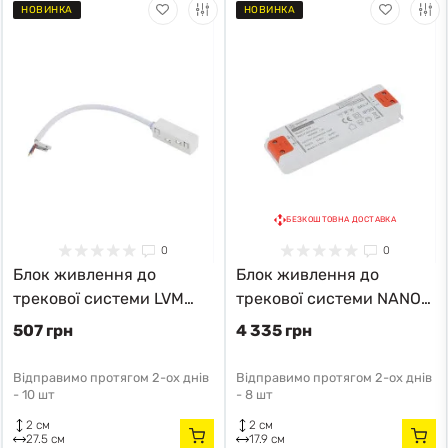
НОВИНКА
НОВИНКА
БЕЗКОШТОВНА ДОСТАВКА
0
0
Блок живлення до
Блок живлення до
трекової системи LVM
трекової системи NANO-
11621 білий 11621 модерн
LVM 11874 білий 11874
507 грн
4 335 грн
модерн
Відправимо протягом 2-ох днів
Відправимо протягом 2-ох днів
-
10 шт
-
8 шт
2 см
2 см
27.5 см
17.9 см