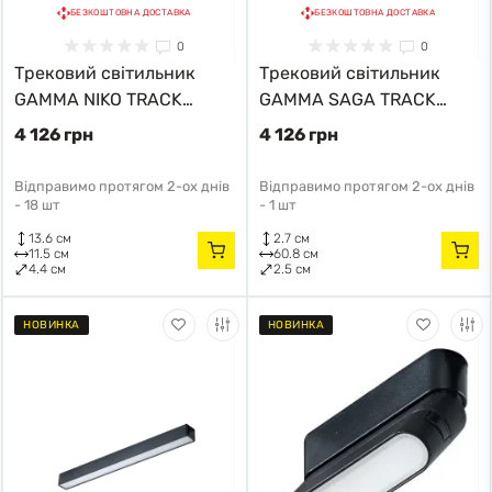
БЕЗКОШТОВНА ДОСТАВКА
БЕЗКОШТОВНА ДОСТАВКА
0
0
Трековий світильник
Трековий світильник
GAMMA NIKO TRACK
GAMMA SAGA TRACK
MAGNETIC AZ5288
MAGNETIC AZ5301
4 126 грн
4 126 грн
Azzardo
Azzardo
Відправимо протягом 2-ох днів
Відправимо протягом 2-ох днів
-
18 шт
-
1 шт
13.6 см
2.7 см
11.5 см
60.8 см
4.4 см
2.5 см
НОВИНКА
НОВИНКА