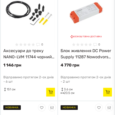
БЕЗКОШТОВНА ДОСТАВКА
0
0
Аксесуари до треку
Блок живлення DC Power
NANO-LVM 11744 чорний
Supply 11287 Nowodvorski
11744 модерн
білий 11287 модерн
1 146 грн
4 770 грн
Відправимо протягом 2-ох днів
Відправимо протягом 2-ох днів
-
6 шт
-
2 шт
151 см
3.6 см
20.5 см
НОВИНКА
НОВИНКА