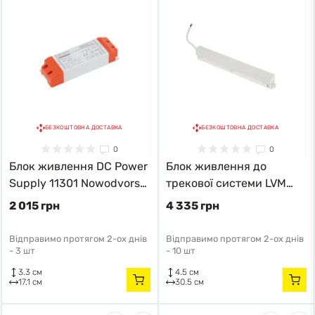
БЕЗКОШТОВНА ДОСТАВКА
БЕЗКОШТОВНА ДОСТАВКА
0
0
Блок живлення DC Power
Блок живлення до
Supply 11301 Nowodvorski
трекової системи LVM
білий 11301 модерн
11616 білий 11616 модерн
2 015 грн
4 335 грн
Відправимо протягом 2-ох днів
Відправимо протягом 2-ох днів
-
3 шт
-
10 шт
3.3 см
4.5 см
17.1 см
30.5 см