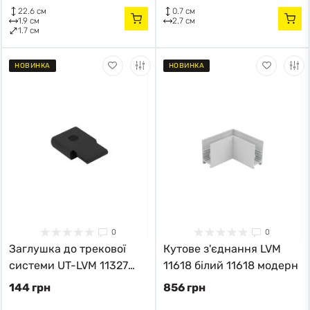
22.6 см
0.7 см
1.9 см
2.7 см
1.7 см
НОВИНКА
НОВИНКА
0
0
Заглушка до трекової
Кутове з'єднання LVM
системи UT-LVM 11327
11618 білий 11618 модерн
чорний 11327 модерн
144 грн
856 грн