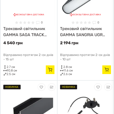
БЕЗКОШТОВНА ДОСТАВКА
БЕЗКОШТОВНА ДОСТАВКА
0
0
Трековий світильник
Трековий світильник
GAMMA SAGA TRACK
GAMMA SANGRIA UGR
MAGNETIC AZ5305
TRACK MAGNETIC AZ5278
4 540 грн
2 194 грн
Azzardo
Azzardo
Відправимо протягом 2-ох днів
Відправимо протягом 2-ох днів
-
15 шт
-
10 шт
2.7 см
2.8 см
90.8 см
11.6 см
2.5 см
2.6 см
НОВИНКА
НОВИНКА