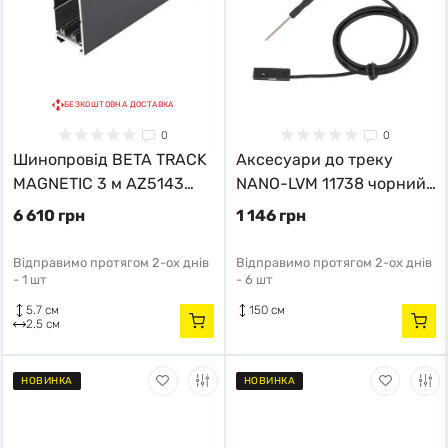
БЕЗКОШТОВНА ДОСТАВКА
0
0
Шинопровід BETA TRACK
Аксесуари до треку
MAGNETIC 3 м AZ5143
NANO-LVM 11738 чорний
Azzardo
11738 модерн
6 610 грн
1 146 грн
Відправимо протягом 2-ох днів
Відправимо протягом 2-ох днів
-
1 шт
-
6 шт
5.7 см
150 см
2.5 см
НОВИНКА
НОВИНКА