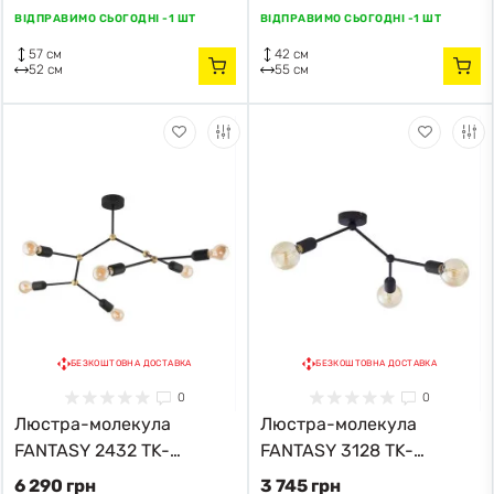
ВІДПРАВИМО СЬОГОДНІ -
1 ШТ
ВІДПРАВИМО СЬОГОДНІ -
1 ШТ
57 см
42 см
52 см
55 см
БЕЗКОШТОВНА ДОСТАВКА
БЕЗКОШТОВНА ДОСТАВКА
0
0
Люстра-молекула
Люстра-молекула
FANTASY 2432 TK-
FANTASY 3128 TK-
Lighting чорний
Lighting чорний
6 290 грн
3 745 грн