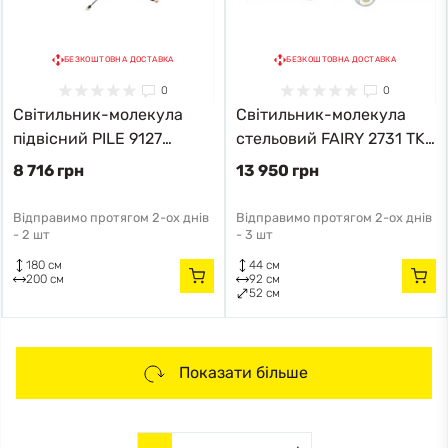
БЕЗКОШТОВНА ДОСТАВКА
БЕЗКОШТОВНА ДОСТАВКА
0
0
Світильник-молекула
Світильник-молекула
підвісний PILE 9127
стельовий FAIRY 2731 TK-
Nowodvorski чорний
Lighting чорний
8 716 грн
13 950 грн
Відправимо протягом 2-ох днів
Відправимо протягом 2-ох днів
-
2 шт
-
3 шт
180 см
44 см
200 см
92 см
52 см
Показати більше