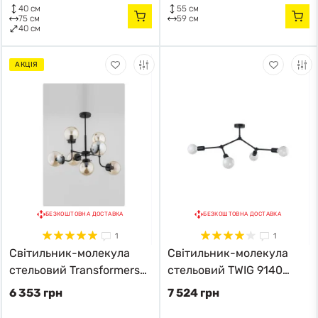
40 см
55 см
75 см
59 см
40 см
АКЦІЯ
БЕЗКОШТОВНА ДОСТАВКА
БЕЗКОШТОВНА ДОСТАВКА
1
1
Світильник-молекула
Світильник-молекула
стельовий Transformers
стельовий TWIG 9140
25747 Alfa чорний
Nowodvorski чорний
6 353 грн
7 524 грн