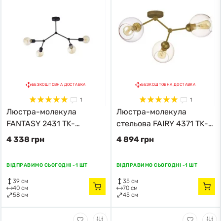
БЕЗКОШТОВНА ДОСТАВКА
БЕЗКОШТОВНА ДОСТАВКА
1
1
Люстра-молекула
Люстра-молекула
FANTASY 2431 TK-
стельова FAIRY 4371 TK-
Lighting чорний
Lighting золотий
4 338 грн
4 894 грн
ВІДПРАВИМО СЬОГОДНІ -
1 ШТ
ВІДПРАВИМО СЬОГОДНІ -
1 ШТ
39 см
35 см
40 см
70 см
58 см
45 см