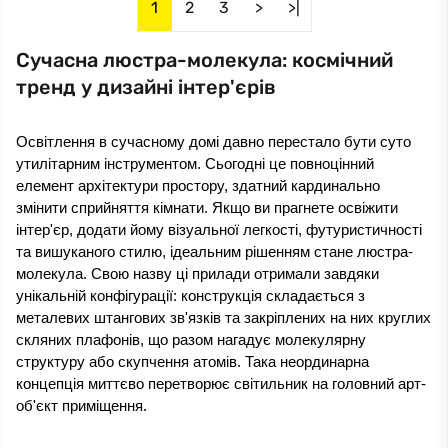
1
2
3
>
>|
Сучасна люстра-молекула: космічний
тренд у дизайні інтер'єрів
Освітлення в сучасному домі давно перестало бути суто 
утилітарним інструментом. Сьогодні це повноцінний 
елемент архітектури простору, здатний кардинально 
змінити сприйняття кімнати. Якщо ви прагнете освіжити 
інтер'єр, додати йому візуальної легкості, футуристичності 
та вишуканого стилю, ідеальним рішенням стане люстра-
молекула. Свою назву ці прилади отримали завдяки 
унікальній конфігурації: конструкція складається з 
металевих штангових зв'язків та закріплених на них круглих 
скляних плафонів, що разом нагадує молекулярну 
структуру або скупчення атомів. Така неординарна 
концепція миттєво перетворює світильник на головний арт-
об'єкт приміщення.