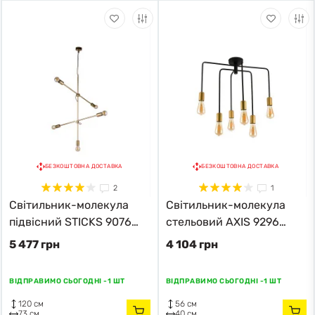
БЕЗКОШТОВНА ДОСТАВКА
БЕЗКОШТОВНА ДОСТАВКА
2
1
Світильник-молекула
Світильник-молекула
підвісний STICKS 9076
стельовий AXIS 9296
Nowodvorski золотий
Nowodvorski чорний
5 477 грн
4 104 грн
ВІДПРАВИМО СЬОГОДНІ -
1 ШТ
ВІДПРАВИМО СЬОГОДНІ -
1 ШТ
120 см
56 см
73 см
40 см