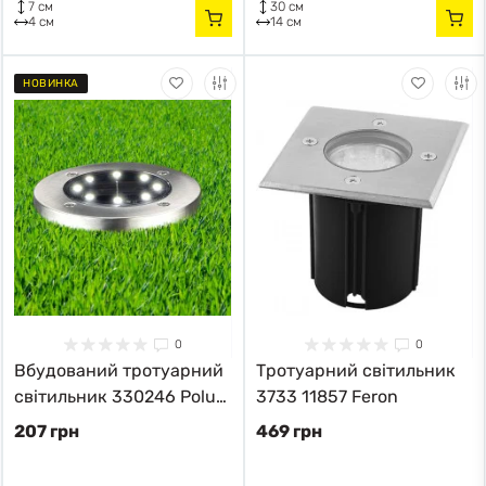
7 см
30 см
4 см
14 см
НОВИНКА
0
0
Вбудований тротуарний
Тротуарний світильник
світильник 330246 Polux
3733 11857 Feron
чорний 330246
207 грн
469 грн