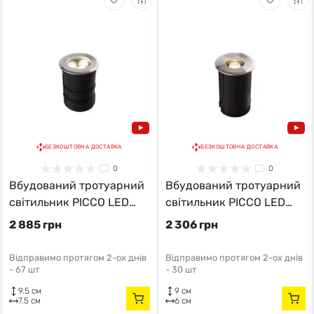
БЕЗКОШТОВНА ДОСТАВКА
БЕЗКОШТОВНА ДОСТАВКА
0
0
Вбудований тротуарний
Вбудований тротуарний
світильник PICCO LED
світильник PICCO LED
9104 Nowodvorski
9105 Nowodvorski
2 885 грн
2 306 грн
Відправимо протягом 2-ох днів
Відправимо протягом 2-ох днів
-
67 шт
-
30 шт
9.5 см
9 см
7.5 см
6 см