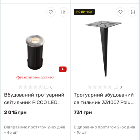
НОВИНКА
БЕЗКОШТОВНА ДОСТАВКА
0
0
Вбудований тротуарний
Тротуарний вбудований
світильник PICCO LED
світильник 331007 Polux
9106 Nowodvorski
чорний 331007
2 015 грн
731 грн
Відправимо протягом 2-ох днів
Відправимо протягом 2-ох днів
-
45 шт
-
10 шт