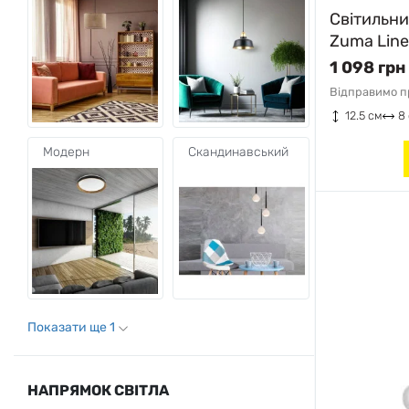
Світильн
Zuma Line
1 098 грн
Відправимо пр
12.5 см
8
Модерн
Скандинавський
Показати ще 1
НАПРЯМОК СВІТЛА