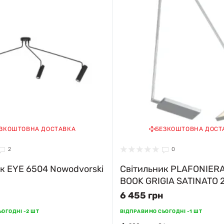
ЗКОШТОВНА ДОСТАВКА
БЕЗКОШТОВНА ДОСТ
2
0
к EYE 6504 Nowodvorski
Світильник PLAFONIER
BOOK GRIGIA SATINATO 
2600LM 3200K 803144
6 455 грн
Faneurope
ОГОДНІ -
2 ШТ
ВІДПРАВИМО СЬОГОДНІ -
1 ШТ