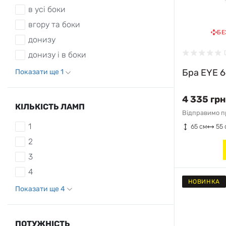
в усі боки
вгору та боки
БЕ
донизу
донизу і в боки
Бра EYE 6
Показати ще 1
4 335 грн
КІЛЬКІСТЬ ЛАМП
Відправимо пр
1
65 см
55 
2
3
4
НОВИНКА
Показати ще 4
ПОТУЖНІСТЬ