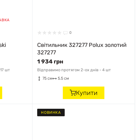
АВКА
0
ski
Світильник 327277 Polux золотий
327277
1 934 грн
17 шт
Відправимо протягом 2-ох днів -
4 шт
75 см
5.5 см
Купити
НОВИНКА