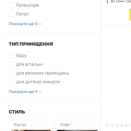
60 см
135
Faneurope
Feron
Показати ще 5
ТИП ПРИМІЩЕННЯ
бару
для вітальні
для великих приміщень
для дитячої кімнати
Показати ще 9
СТИЛЬ
Кантрі
Лофт