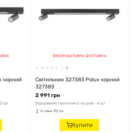
АВКА
БЕЗКОШТОВНА ДОСТАВКА
0
x чорний
Світильник 327383 Polux чорний
327383
2 991 грн
2 шт
Відправимо протягом 2-ох днів -
4 шт
4 см
90 см
Купити