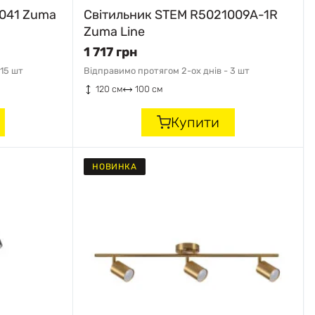
1041 Zuma
Світильник STEM R5021009A-1R
Zuma Line
1 717 грн
15 шт
Відправимо протягом 2-ох днів -
3 шт
120 см
100 см
Купити
НОВИНКА