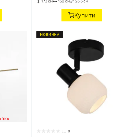
173 см
138 см
25.5 см
Купити
НОВИНКА
АВКА
0