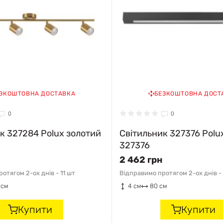
ЗКОШТОВНА ДОСТАВКА
БЕЗКОШТОВНА ДОСТ
0
0
к 327284 Polux золотий
Світильник 327376 Polu
327376
2 462 грн
отягом 2-ох днів -
11 шт
Відправимо протягом 2-ох днів -
 см
4 см
80 см
Купити
Купити