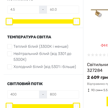
-
ТЕМПЕРАТУРА СВІТЛА
БЕ
Теплий білий (3300К і менше)
Нейтральний білий (від 3301 до
5300К)
Світильни
Холодний білий (від 5301 і більше)
327284
2 609 грн
СВІТЛОВИЙ ПОТІК
Відправимо пр
90 см
5.5
-