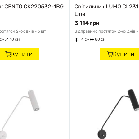
ик CENTO CK220532-1BG
Світильник LUMO CL23
Line
3 114 грн
отягом 2-ох днів -
3 шт
Відправимо протягом 2-ох днів -
 см
10 см
14 см
80 см
Купити
Купити