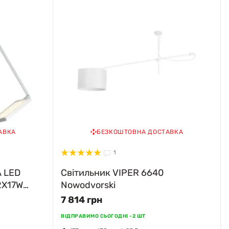
АВКА
БЕЗКОШТОВНА ДОСТАВКА
1
A LED
Світильник VIPER 6640
2X17W
Nowodvorski
0359863
7 814 грн
ВІДПРАВИМО СЬОГОДНІ -
2 ШТ