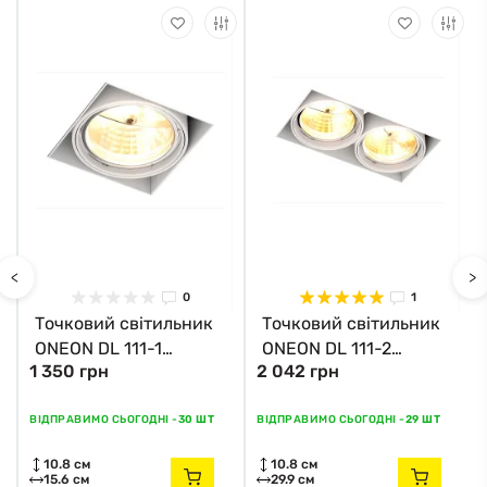
<
>
0
1
Точковий світильник
Точковий світильник
ONEON DL 111-1
ONEON DL 111-2
1 350 грн
2 042 грн
94363-WH Zuma Line
94364-WH Zuma Line
ВІДПРАВИМО СЬОГОДНІ -
30 ШТ
ВІДПРАВИМО СЬОГОДНІ -
29 ШТ
10.8 см
10.8 см
15.6 см
29.9 см