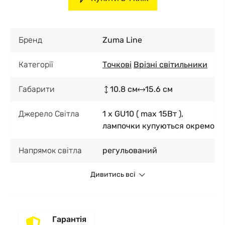
Бренд
Zuma Line
Категорії
Точкові
Врізні світильники
Габарити
10.8 см
15.6 см
Джерело Світла
1 x GU10 ( max 15Вт ),
лампочки купуються окремо
Напрямок світла
регульований
Дивитись всі
Гарантія