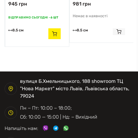
945 грн
981 грн
Zuma Line
Zuma Line
Немає в наявності
ВІДПРАВИМО СЬОГОДНІ -
6 ШТ
8.5 см
8.5 см
вулиця Б.Хмельницького, 188 showroom ТЦ
"Нова Маркет" місто Львів, Львівська область,
79024
Пн − Пт: 10:00 − 18:00;
Сб: 10:00 — 15:00 | Нд: − Вихідний
Напишіть нам: