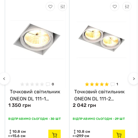
<
>
0
1
Точковий світильник
Точковий світильник
ONEON DL 111-1
ONEON DL 111-2
1 350 грн
2 042 грн
94363-WH Zuma Line
94364-WH Zuma Line
ВІДПРАВИМО СЬОГОДНІ -
30 ШТ
ВІДПРАВИМО СЬОГОДНІ -
29 ШТ
10.8 см
10.8 см
15.6 см
29.9 см