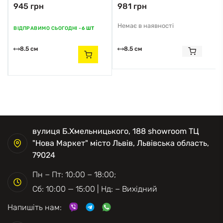
945 грн
981 грн
Zuma Line
Zuma Line
Немає в наявності
ВІДПРАВИМО СЬОГОДНІ -
6 ШТ
8.5 см
8.5 см
вулиця Б.Хмельницького, 188 showroom ТЦ
"Нова Маркет" місто Львів, Львівська область,
79024
Пн − Пт: 10:00 − 18:00;
Сб: 10:00 — 15:00 | Нд: − Вихідний
Напишіть нам: