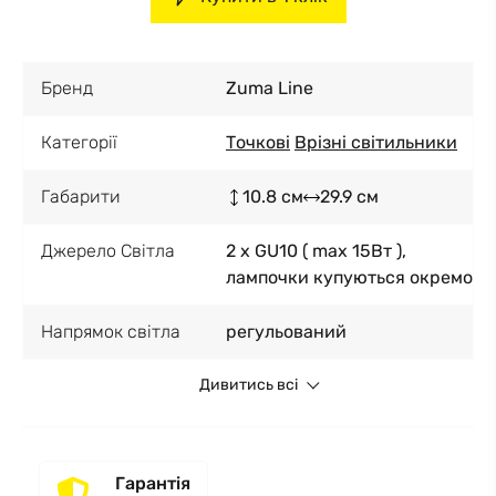
Бренд
Zuma Line
Категорії
Точкові
Врізні світильники
Габарити
10.8 см
29.9 см
Джерело Світла
2 x GU10 ( max 15Вт ),
лампочки купуються окремо
Напрямок світла
регульований
Дивитись всі
Гарантія