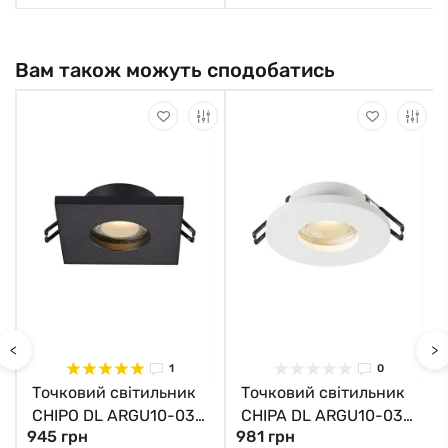
Вам також можуть сподобатись
<
>
1
0
Точковий світильник
Точковий світильник
CHIPO DL ARGU10-032
CHIPA DL ARGU10-033
945 грн
981 грн
Zuma Line
Zuma Line