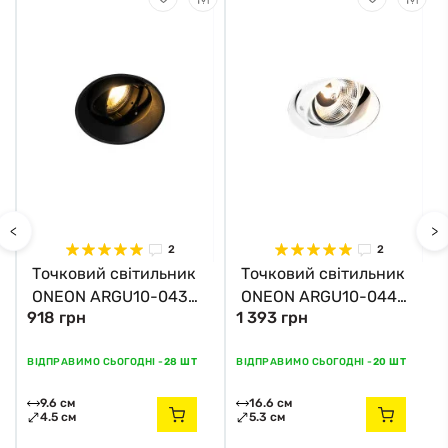
<
>
2
2
Точковий світильник
Точковий світильник
ONEON ARGU10-043
ONEON ARGU10-044
918 грн
1 393 грн
Zuma Line
Zuma Line
ВІДПРАВИМО СЬОГОДНІ -
28 ШТ
ВІДПРАВИМО СЬОГОДНІ -
20 ШТ
9.6 см
16.6 см
4.5 см
5.3 см