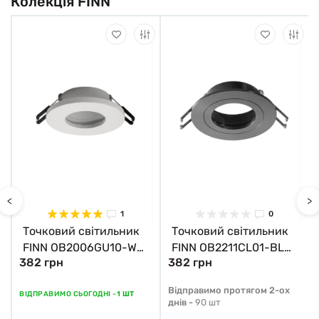
Колекція FINN
<
>
1
0
Точковий світильник
Точковий світильник
FINN OB2006GU10-WH
FINN OB2211CL01-BL
382 грн
382 грн
Zuma Line
Zuma Line
Відправимо протягом 2-ох
ВІДПРАВИМО СЬОГОДНІ -
1 ШТ
днів -
90 шт