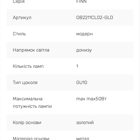
Серія
FINN
Артикул
OB2211CL02-GLD
Стиль
модерн
Напрямок світла
донизу
Кількість ламп
1
Тип цоколя
GU10
Максимальна
max max50Вт
потужність лампи
Колір основи
золотий
Матеріал основи
метал