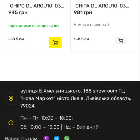
CHIPO DL ARGU10-032
CHIPA DL ARGU10-033
945 грн
981 грн
Zuma Line
Zuma Line
Немає в наявності
ВІДПРАВИМО СЬОГОДНІ -
6 ШТ
8.5 см
8.5 см
вулиця Б.Хмельницького, 188 showroom ТЦ
"Нова Маркет" місто Львів, Львівська область,
79024
Пн − Пт: 10:00 − 18:00;
Сб: 10:00 — 15:00 | Нд: − Вихідний
Напишіть нам: