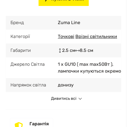
Бренд
Zuma Line
Категорії
Точкові
Врізні світильники
Габарити
2.5 см
8.5 см
Джерело Світла
1 x GU10 ( max max50Вт ),
лампочки купуються окремо
Напрямок світла
донизу
Дивитись всі
Гарантія