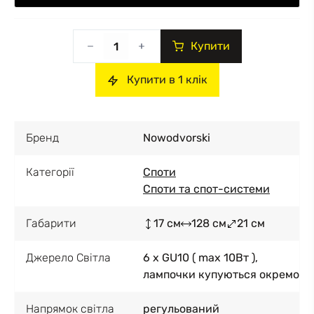
Купити
Купити в 1 клік
Бренд
Nowodvorski
Категорії
Споти
Споти та спот-системи
Габарити
17 см
128 см
21 см
Джерело Світла
6 x GU10 ( max 10Вт ),
лампочки купуються окремо
Напрямок світла
регульований