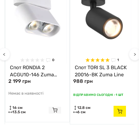
<
>
0
1
Спот RONDIA 2
Спот TORI SL 3 BLACK
ACGU10-146 Zuma
20016-BK Zuma Line
2 199 грн
988 грн
Line
Немає в наявності
ВІДПРАВИМО СЬОГОДНІ -
1 ШТ
16 см
12.8 см
13.5 см
6 см