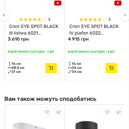
<
>
2
2
Спот EYE SPOT BLACK
Спот EYE SPOT BLACK
III listwa 6021
IV plafon 6022
3 610 грн
4 915 грн
Nowodvorski
Nowodvorski
ВІДПРАВИМО СЬОГОДНІ -
1 ШТ
ВІДПРАВИМО СЬОГОДНІ -
3 ШТ
16 см
16 см
48.5 см
34 см
21 см
34 см
Вам також можуть сподобатись