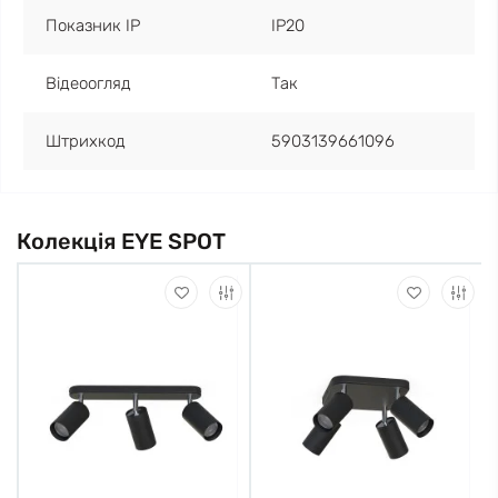
Показник IP
IP20
Відеоогляд
Так
Штрихкод
5903139661096
Колекція EYE SPOT