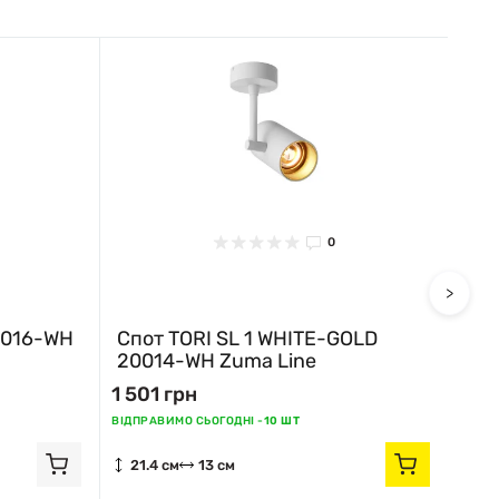
0
>
0016-WH
Спот TORI SL 1 WHITE-GOLD
Спо
20014-WH Zuma Line
Zum
1 501 грн
1 6
Немає
ВІДПРАВИМО СЬОГОДНІ -
10 ШТ
21.4 см
13 см
21