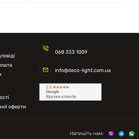
068 333 1009
повіді
плата
info@deco-light.com.ua
и
ості
чної оферти
Напишіть нам: