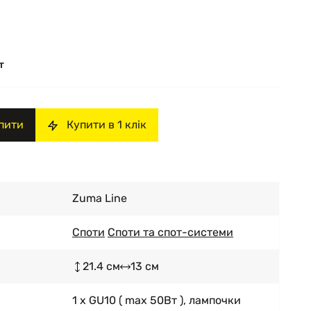
т
пити
Купити в 1 клік
Zuma Line
Споти
Споти та спот-системи
21.4 см
13 см
1 x GU10 ( max 50Вт ), лампочки