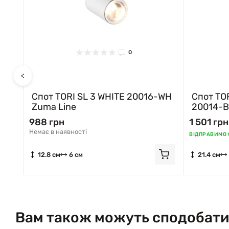
0
<
-BK
Спот TORI SL 3 WHITE 20016-WH
Спот TO
Zuma Line
20014-B
988 грн
1 501 грн
Немає в наявності
ВІДПРАВИМО С
12.8 см
6 см
21.4 см
Вам також можуть сподобати