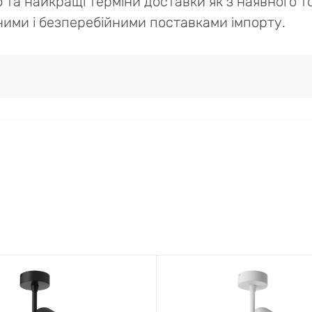
ю та найкращі терміни доставки як з наявного то
ійними і безперебійними поставками імпорту.