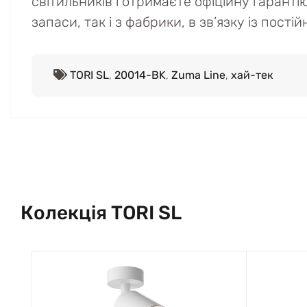
світильників і отримаєте офіційну гаранті
запаси, так і з фабрики, в зв’язку із пост
TORI SL
,
20014-BK
,
Zuma Line
,
хай-тек
Колекція TORI SL