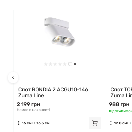
0
<
ma
Спот RONDIA 2 ACGU10-146
Спот TO
Zuma Line
Zuma Li
2 199 грн
988 грн
Немає в наявності
ВІДПРАВИМО С
16 см
13.5 см
12.8 см