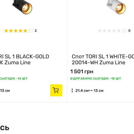
2
0
RI SL 1 BLACK-GOLD
Спот TORI SL 1 WHITE-G
K Zuma Line
20014-WH Zuma Line
1 501 грн
ЬОГОДНІ -
14 ШТ
ВІДПРАВИМО СЬОГОДНІ -
10 ШТ
13 см
21.4 см
13 см
сь