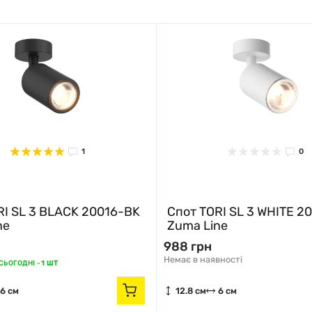
1
0
RI SL 3 BLACK 20016-BK
Спот TORI SL 3 WHITE 2
ne
Zuma Line
988 грн
Немає в наявності
ЬОГОДНІ -
1 ШТ
6 см
12.8 см
6 см