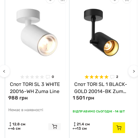
<
>
0
2
Спот TORI SL 3 WHITE
Спот TORI SL 1 BLACK-
20016-WH Zuma Line
GOLD 20014-BK Zuma
988 грн
1 501 грн
Line
Немає в наявності
ВІДПРАВИМО СЬОГОДНІ -
14 ШТ
12.8 см
21.4 см
6 см
13 см