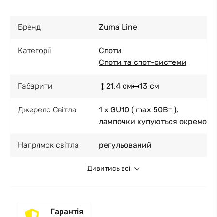
Бренд
Zuma Line
Категорії
Споти
Споти та спот-системи
Габарити
21.4 см
13 см
Джерело Світла
1 x GU10 ( max 50Вт ),
лампочки купуються окремо
Напрямок світла
регульований
Дивитись всі
Гарантія