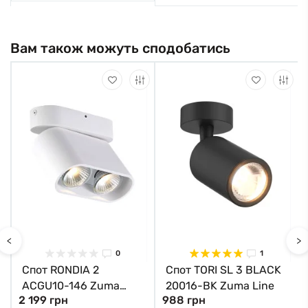
Вам також можуть сподобатись
<
>
0
1
Спот RONDIA 2
Спот TORI SL 3 BLACK
ACGU10-146 Zuma
20016-BK Zuma Line
2 199 грн
988 грн
Line