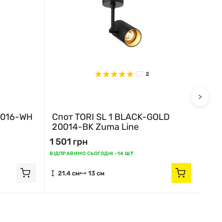
2
>
0016-WH
Спот TORI SL 1 BLACK-GOLD
Спо
20014-BK Zuma Line
200
1 501 грн
1 50
ВІДПРАВИМО СЬОГОДНІ -
14 ШТ
ВІДПР
21.4 см
13 см
21