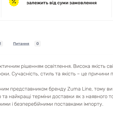
залежить від суми замовлення
2
Питання
0
актичним рішенням освітлення. Висока якість с
оки. Сучасність, стиль та якість – це причини по
йним представником бренду Zuma Line, тому ви 
ю та найкращі терміни доставки як з наявного то
ійними і безперебійними поставками імпорту.