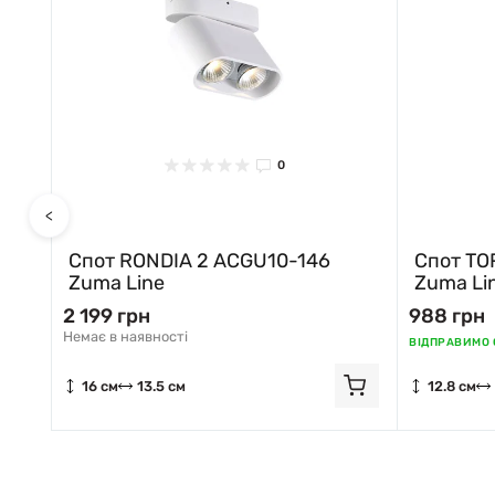
0
<
ma
Спот RONDIA 2 ACGU10-146
Спот TO
Zuma Line
Zuma Li
2 199 грн
988 грн
Немає в наявності
ВІДПРАВИМО С
16 см
13.5 см
12.8 см