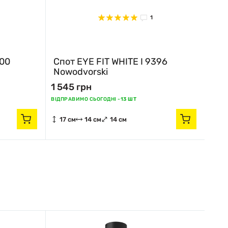
1
400
Спот EYE FIT WHITE I 9396
Nowodvorski
1 545 грн
ВІДПРАВИМО СЬОГОДНІ -
13 ШТ
17 см
14 см
14 см