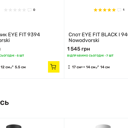
0
1
к EYE FIT 9394
Спот EYE FIT BLACK I 9
rski
Nowodvorski
н
1 545 грн
ЬОГОДНІ -
5 ШТ
ВІДПРАВИМО СЬОГОДНІ -
7 ШТ
12 см
5.5 см
17 см
14 см
14 см
сь