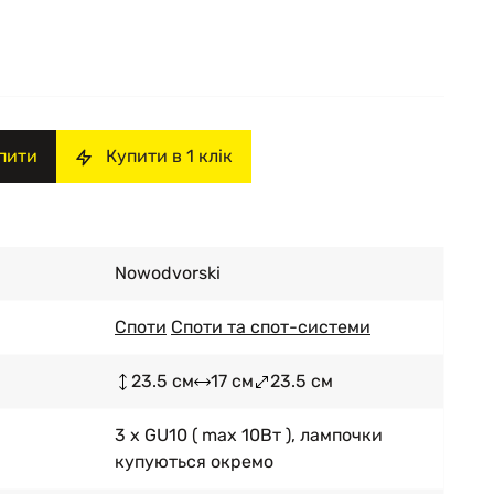
пити
Купити в 1 клік
Nowodvorski
Споти
Споти та спот-системи
23.5 см
17 см
23.5 см
3 x GU10 ( max 10Вт ), лампочки
купуються окремо