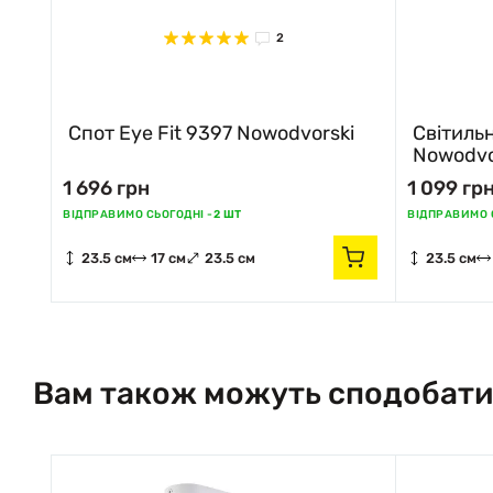
2
Спот Eye Fit 9397 Nowodvorski
Світильни
Nowodvo
1 696 грн
1 099 гр
ВІДПРАВИМО СЬОГОДНІ -
2 ШТ
ВІДПРАВИМО С
23.5 см
17 см
23.5 см
23.5 см
Вам також можуть сподобати