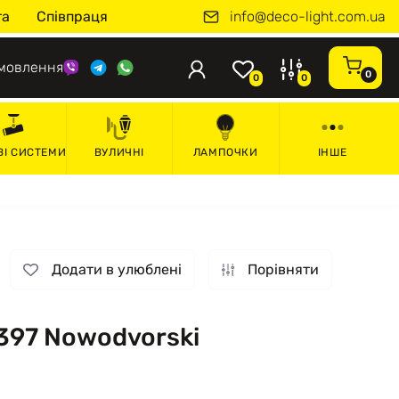
info@deco-light.com.ua
та
Співпраця
мовлення
0
0
0
ВІ СИСТЕМИ
ВУЛИЧНІ
ЛАМПОЧКИ
ІНШЕ
Додати в улюблені
Порівняти
9397 Nowodvorski