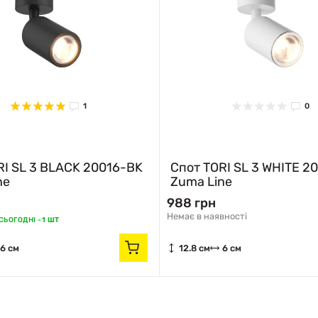
1
0
RI SL 3 BLACK 20016-BK
Спот TORI SL 3 WHITE 2
ne
Zuma Line
988 грн
Немає в наявності
ЬОГОДНІ -
1 ШТ
6 см
12.8 см
6 см