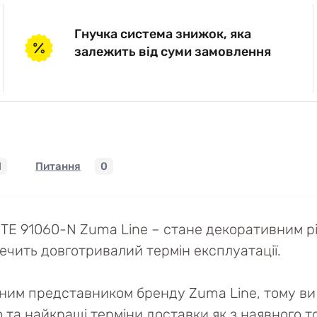
Гнучка система знижок, яка
залежить від суми замовлення
1
Питання
0
E 91060-N Zuma Line – стане декоративним рі
ечить довготривалий термін експлуатації.
йним представником бренду Zuma Line, тому ви 
ю та найкращі терміни доставки як з наявного то