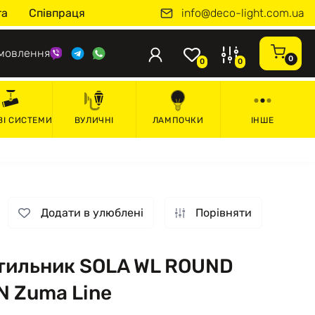
info@deco-light.com.ua
та
Співпраця
мовлення
0
0
0
ВІ СИСТЕМИ
ВУЛИЧНІ
ЛАМПОЧКИ
ІНШЕ
Додати в улюблені
Порівняти
ітильник SOLA WL ROUND
N Zuma Line