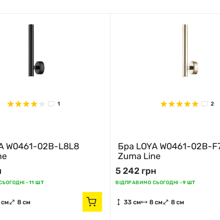
1
2
A W0461-02B-L8L8
Бра LOYA W0461-02B-F
ne
Zuma Line
н
5 242 грн
ЬОГОДНІ -
11 ШТ
ВІДПРАВИМО СЬОГОДНІ -
9 ШТ
 см
8 см
33 см
8 см
8 см