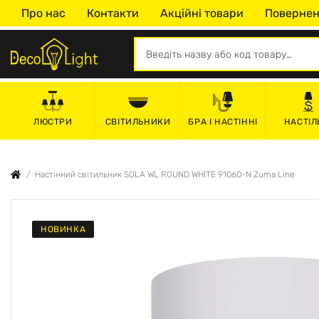
Про нас
Контакти
Акційні товари
Повернен
СВІТИЛЬНИКИ
БРА І НАСТІННІ
НАСТІЛ
ЛЮСТРИ
Настінний світильник SOLA WL ROUND WHITE 91060-N Zuma Line
НОВИНКА