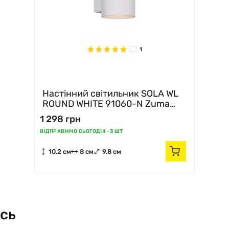
1
Настінний світильник SOLA WL
ROUND WHITE 91060-N Zuma
Line
1 298 грн
ВІДПРАВИМО СЬОГОДНІ -
3 ШТ
10.2 см
8 см
9.8 см
сь