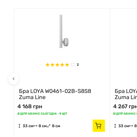
2
<
Бра LOYA W0461-02B-S8S8
Бра LOY
Zuma Line
Zuma Li
4 168 грн
4 267 гр
ВІДПРАВИМО СЬОГОДНІ -
9 ШТ
ВІДПРАВИМО С
33 см
8 см
8 см
33 см
8