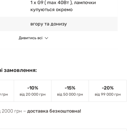
1 x G9 ( max 40Вт ), лампочки
купуються окремо
вгору та донизу
Дивитись всі
і замовлення:
-10%
-15%
-20%
0 грн
від 20 000 грн
від 50 000 грн
від 99 000 грн
д 2000 грн −
доставка безкоштовна!