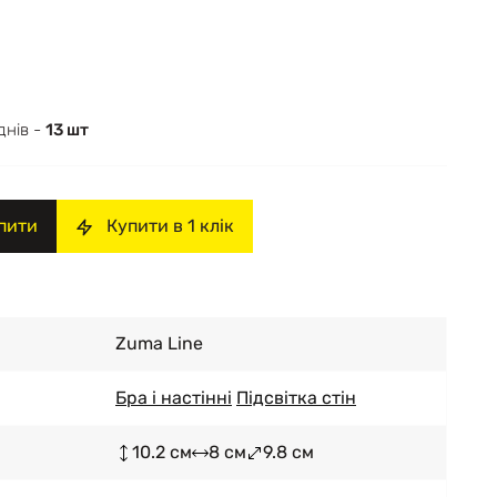
днів -
13 шт
пити
Купити в 1 клік
Zuma Line
Бра і настінні
Підсвітка стін
10.2 см
8 см
9.8 см