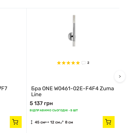
2
>
7F7
Бра ONE W0461-02E-F4F4 Zuma
Бр
Line
Lin
5 137 грн
5 13
ВІДПРАВИМО СЬОГОДНІ -
5 ШТ
ВІДПР
45 см
12 см
8 см
45