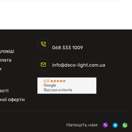
068 333 1009
повіді
плата
info@deco-light.com.ua
и
ості
чної оферти
Напишіть нам: