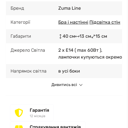
Бренд
Zuma Line
Категорії
Бра і настінні
Підсвітка стін
Габарити
40 см
13 см
15 см
Джерело Світла
2 x E14 ( max 60Вт ),
лампочки купуються окремо
Напрямок світла
в усі боки
Дивитись всі
Гарантія
12 місяців
Страхування вантажів