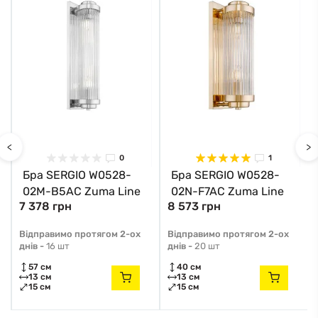
<
>
0
1
Бра SERGIO W0528-
Бра SERGIO W0528-
02M-B5AC Zuma Line
02N-F7AC Zuma Line
7 378 грн
8 573 грн
Відправимо протягом 2-ох
Відправимо протягом 2-ох
днів -
16 шт
днів -
20 шт
57 см
40 см
13 см
13 см
15 см
15 см