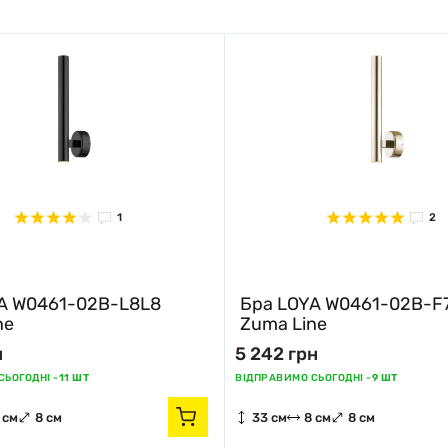
1
2
A W0461-02B-L8L8
Бра LOYA W0461-02B-F
ne
Zuma Line
н
5 242 грн
ЬОГОДНІ -
11 ШТ
ВІДПРАВИМО СЬОГОДНІ -
9 ШТ
 см
8 см
33 см
8 см
8 см