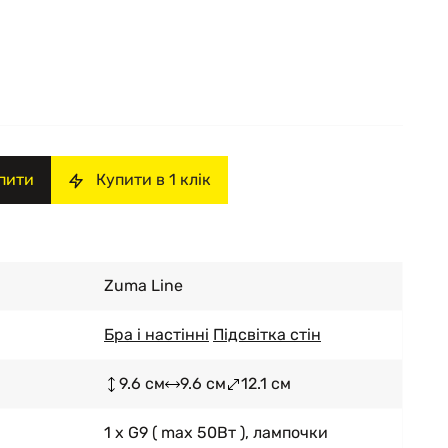
пити
Купити в 1 клік
Zuma Line
Бра і настінні
Підсвітка стін
9.6 см
9.6 см
12.1 см
1 x G9 ( max 50Вт ), лампочки