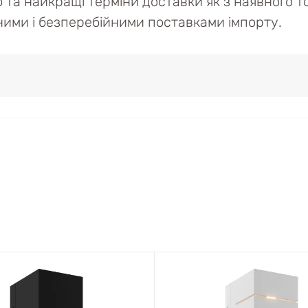
ю та найкращі терміни доставки як з наявного то
ійними і безперебійними поставками імпорту.