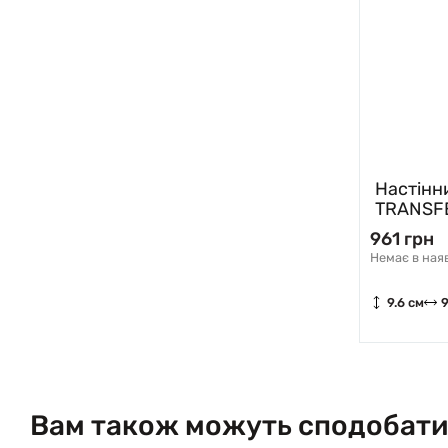
Настінн
TRANSFE
Zuma Li
961 грн
Немає в ная
9.6 см
9
Вам також можуть сподобати