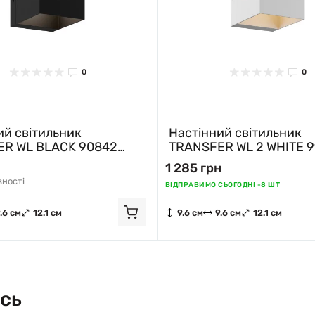
0
0
ий світильник
Настінний світильник
R WL BLACK 90842
TRANSFER WL 2 WHITE 9
ne
Zuma Line
1 285 грн
вності
ВІДПРАВИМО СЬОГОДНІ -
8 ШТ
.6 см
12.1 см
9.6 см
9.6 см
12.1 см
сь