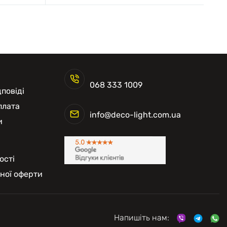
068 333 1009
повіді
плата
info@deco-light.com.ua
и
ості
чної оферти
Напишіть нам: