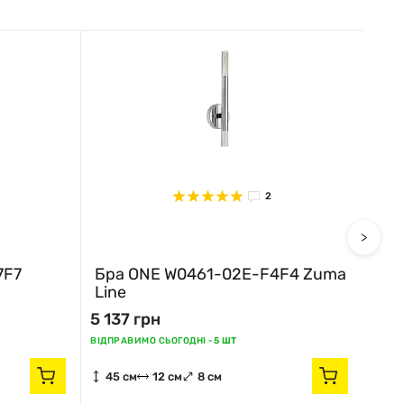
2
>
7F7
Бра ONE W0461-02E-F4F4 Zuma
Бр
Line
Lin
5 137 грн
5 13
ВІДПРАВИМО СЬОГОДНІ -
5 ШТ
ВІДПР
45 см
12 см
8 см
45