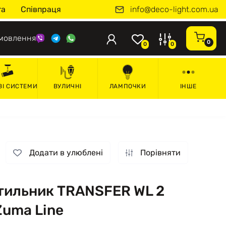
info@deco-light.com.ua
та
Співпраця
мовлення
0
0
0
ВІ СИСТЕМИ
ВУЛИЧНІ
ЛАМПОЧКИ
ІНШЕ
Додати в улюблені
Порівняти
ітильник TRANSFER WL 2
Zuma Line