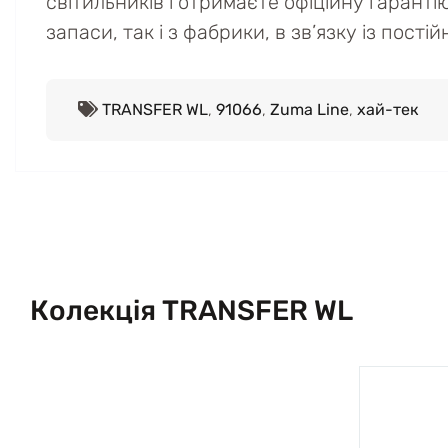
світильників і отримаєте офіційну гаранті
запаси, так і з фабрики, в зв’язку із пост
TRANSFER WL
,
91066
,
Zuma Line
,
хай-тек
Колекція TRANSFER WL