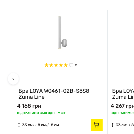
2
<
Бра LOYA W0461-02B-S8S8
Бра LOY
Zuma Line
Zuma Li
4 168 грн
4 267 гр
ВІДПРАВИМО СЬОГОДНІ -
9 ШТ
ВІДПРАВИМО С
33 см
8 см
8 см
33 см
8