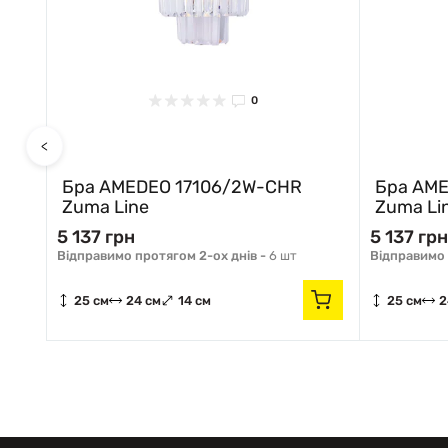
0
<
AC
Бра AMEDEO 17106/2W-CHR
Бра AME
Zuma Line
Zuma Li
5 137 грн
5 137 грн
Відправимо протягом 2-ох днів -
6 шт
Відправимо 
25 см
24 см
14 см
25 см
2