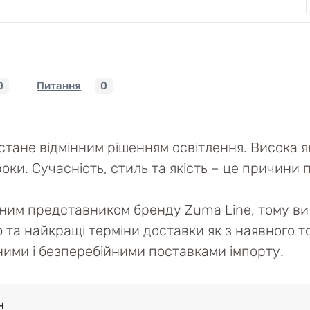
0
Питання
0
тане відмінним рішенням освітлення. Висока я
оки. Сучасність, стиль та якість – це причини по
йним представником бренду Zuma Line, тому ви 
ю та найкращі терміни доставки як з наявного то
ійними і безперебійними поставками імпорту.
н