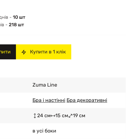
днів -
10 шт
ів -
218 шт
пити
Купити в 1 клік
Zuma Line
Бра і настінні
Бра декоративні
24 см
15 см
19 см
в усі боки