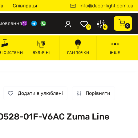
info@deco-light.com.ua
та
Співпраця
мовлення
0
0
0
ВІ СИСТЕМИ
ВУЛИЧНІ
ЛАМПОЧКИ
ІНШЕ
Додати в улюблені
Порівняти
0528-01F-V6AC Zuma Line