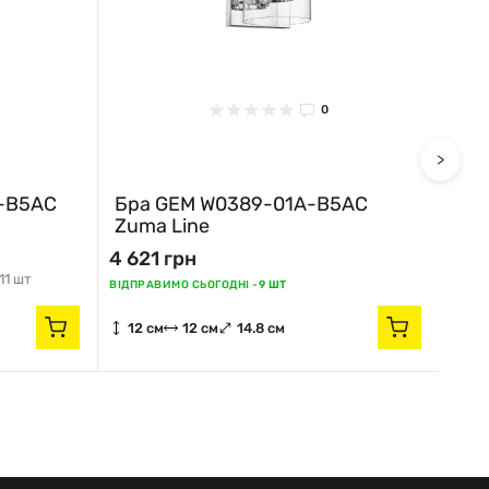
0
>
-B5AC
Бра GEM W0389-01A-B5AC
Бр
Zuma Line
Lin
4 621 грн
4 6
11 шт
Відпр
ВІДПРАВИМО СЬОГОДНІ -
9 ШТ
12 см
12 см
14.8 см
12