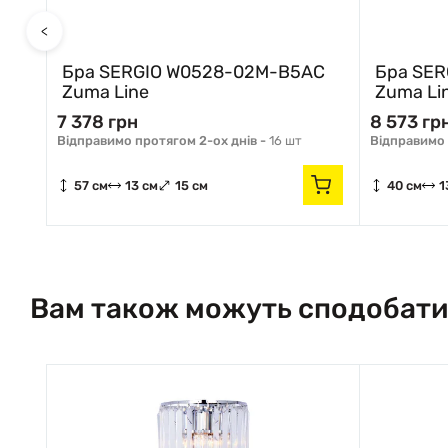
<
AC
Бра SERGIO W0528-02M-B5AC
Бра SER
Zuma Line
Zuma Li
7 378 грн
8 573 гр
Відправимо протягом 2-ох днів -
16 шт
Відправимо 
57 см
13 см
15 см
40 см
1
Вам також можуть сподобати