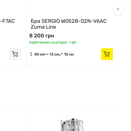
>
-F7AC
Бра SERGIO W0528-02N-V6AC
Бр
Zuma Line
Zum
8 200 грн
8 2
Відпр
ВІДПРАВИМО СЬОГОДНІ -
1 ШТ
40 см
13 см
15 см
57