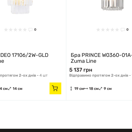
0
0
DEO 17106/2W-GLD
Бра PRINCE W0360-01A
ne
Zuma Line
5 137 грн
протягом 2-ох днів -
4 шт
Відправимо протягом 2-ох днів -
4 см
14 см
19 см
18 см
9 см