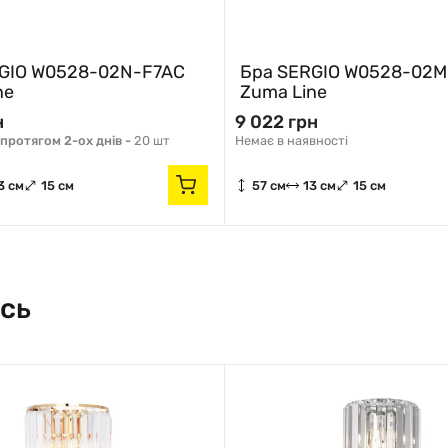
GIO W0528-02N-F7AC
Бра SERGIO W0528-02M
ne
Zuma Line
н
9 022 грн
протягом 2-ох днів -
20 шт
Немає в наявності
3 см
15 см
57 см
13 см
15 см
сь