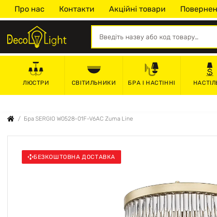
Про нас
Контакти
Акційні товари
Повернен
СВІТИЛЬНИКИ
БРА І НАСТІННІ
НАСТІЛ
ЛЮСТРИ
Бра SERGIO W0528-01F-V6AC Zuma Line
БЕЗКОШТОВНА ДОСТАВКА