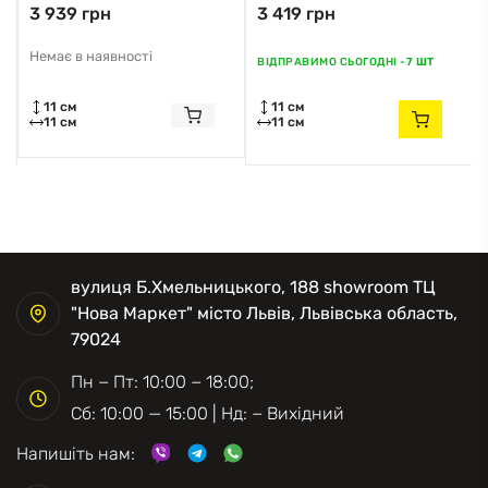
3 939 грн
3 419 грн
Zuma Line
Zuma Line
Немає в наявності
ВІДПРАВИМО СЬОГОДНІ -
7 ШТ
11 см
11 см
11 см
11 см
вулиця Б.Хмельницького, 188 showroom ТЦ
"Нова Маркет" місто Львів, Львівська область,
79024
Пн − Пт: 10:00 − 18:00;
Сб: 10:00 — 15:00 | Нд: − Вихідний
Напишіть нам: