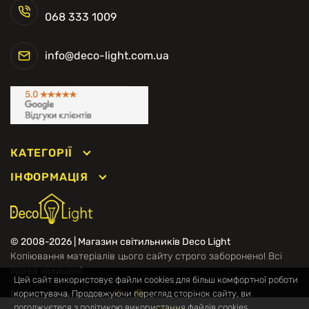
068 333 1009
info@deco-light.com.ua
КАТЕГОРІЇ
ІНФОРМАЦІЯ
© 2008-2026 | Магазин світильників Deco Light
Копіювання матеріалів цього сайту строго заборонено! Всі
права захищені.
Цей сайт використовує файли cookies для більш комфортної роботи
Ми в соцмережах
користувача. Продовжуючи перегляд сторінок сайту, ви
погоджуєтеся з політикою використання файлів cookies.