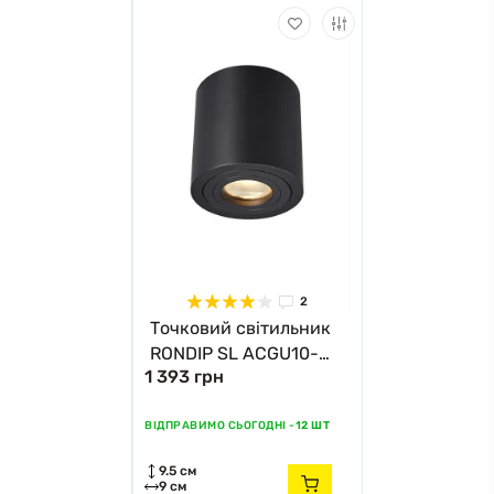
2
Точковий світильник
RONDIP SL ACGU10-
1 393 грн
159 Zuma Line
ВІДПРАВИМО СЬОГОДНІ -
12 ШТ
9.5 см
9 см