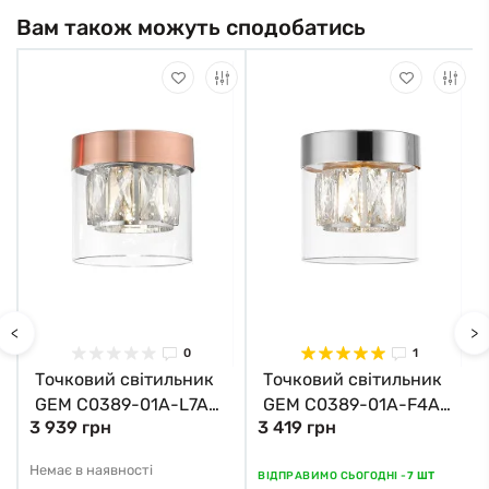
Вам також можуть сподобатись
<
>
0
1
Точковий світильник
Точковий світильник
GEM C0389-01A-L7AC
GEM C0389-01A-F4AC
3 939 грн
3 419 грн
Zuma Line
Zuma Line
Немає в наявності
ВІДПРАВИМО СЬОГОДНІ -
7 ШТ