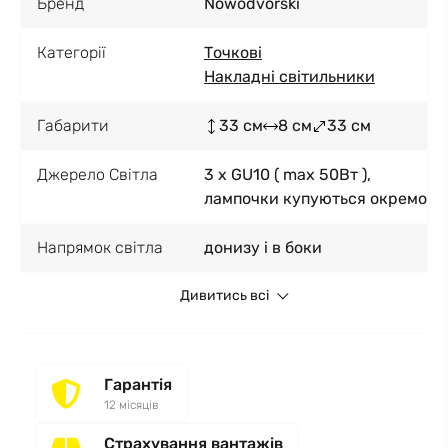
Бренд
Nowodvorski
Категорії
Точкові
Накладні світильники
Габарити
33 см
8 см
33 см
Джерело Світла
3 x GU10 ( max 50Вт ),
лампочки купуються окремо
Напрямок світла
донизу і в боки
Дивитись всі
Гарантія
12 місяців
Страхування вантажів