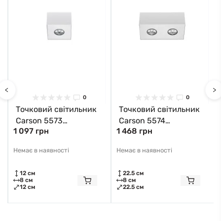
<
>
0
0
Точковий світильник
Точковий світильник
Carson 5573
Carson 5574
1 097 грн
1 468 грн
Nowodvorski
Nowodvorski
Немає в наявності
Немає в наявності
12 см
22.5 см
8 см
8 см
12 см
22.5 см