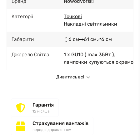
Бренд
Nowodvorski
Категорії
Точкові
Накладні світильники
Габарити
6 см
61 см
6 см
Джерело Світла
1 x GU10 ( max 35Вт ),
лампочки купуються окремо
Дивитись всі
Гарантія
12 місяців
Страхування вантажів
перед відправленням