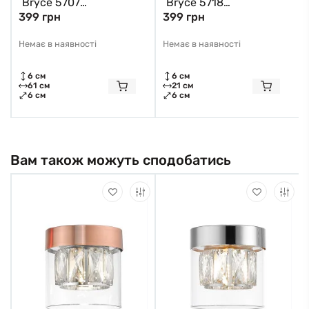
Bryce 5707
Bryce 5718
399 грн
399 грн
Nowodvorski
Nowodvorski
Немає в наявності
Немає в наявності
6 см
6 см
61 см
21 см
6 см
6 см
Вам також можуть сподобатись