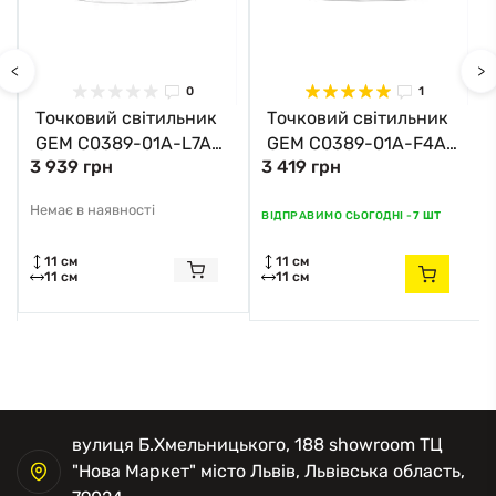
<
>
0
1
Точковий світильник
Точковий світильник
GEM C0389-01A-L7AC
GEM C0389-01A-F4AC
3 939 грн
3 419 грн
Zuma Line
Zuma Line
Немає в наявності
ВІДПРАВИМО СЬОГОДНІ -
7 ШТ
11 см
11 см
11 см
11 см
вулиця Б.Хмельницького, 188 showroom ТЦ
"Нова Маркет" місто Львів, Львівська область,