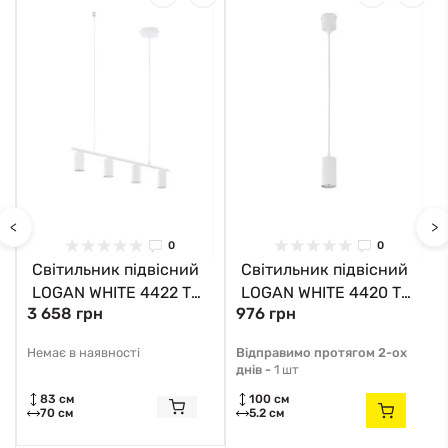
<
>
0
0
Світильник підвісний
Світильник підвісний
LOGAN WHITE 4422 TK-
LOGAN WHITE 4420 TK-
3 658 грн
976 грн
Lighting білий
Lighting білий
Немає в наявності
Відправимо протягом 2-ох
днів -
1 шт
83 см
100 см
70 см
5.2 см