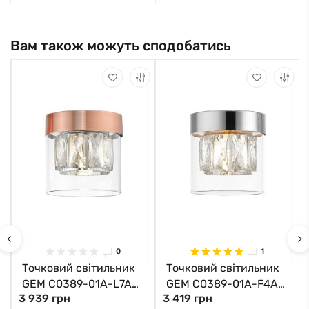
Вам також можуть сподобатись
<
>
0
1
Точковий світильник
Точковий світильник
GEM C0389-01A-L7AC
GEM C0389-01A-F4AC
3 939 грн
3 419 грн
Zuma Line
Zuma Line