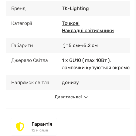
Бренд
TK-Lighting
Категорії
Точкові
Накладні світильники
Габарити
15 см
5.2 см
Джерело Світла
1 x GU10 ( max 10Вт ),
лампочки купуються окремо
Напрямок світла
донизу
Дивитись всі
Гарантія
12 місяців