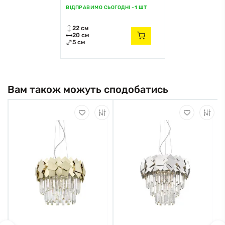
ВІДПРАВИМО СЬОГОДНІ -
1XE27 8031440363129
1 ШТ
Faneurope
22 см
20 см
5 см
Вам також можуть сподобатись