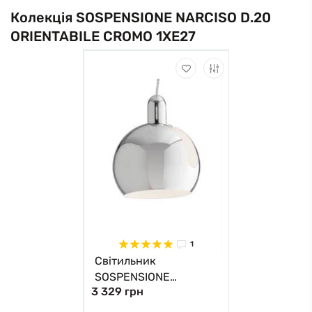
Колекція SOSPENSIONE NARCISO D.20
ORIENTABILE CROMO 1XE27
1
Світильник
SOSPENSIONE
3 329 грн
NARCISO D.20
ORIENTABILE CROMO