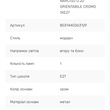
NARCISO D.20
ORIENTABILE CROMO
1XE27
Артикул
8031440363129
Стиль
модерн
Напрямок світла
вгору та боки
Кількість ламп
1
Тип цоколя
E27
Колір основи
хром
Матеріал основи
метал