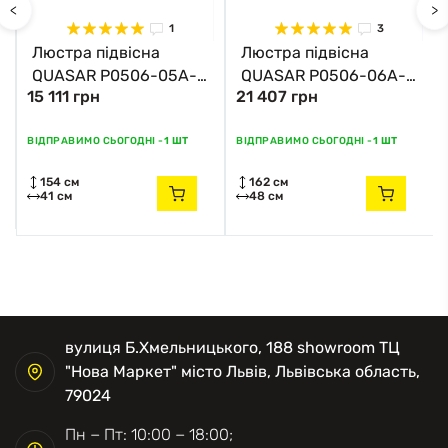
<
>
1
3
Люстра підвісна
Люстра підвісна
QUASAR P0506-05A-
QUASAR P0506-06A-
15 111 грн
21 407 грн
F4E3 Zuma Line
F4AC Zuma Line хром
золотий
ВІДПРАВИМО СЬОГОДНІ -
1 ШТ
ВІДПРАВИМО СЬОГОДНІ -
1 ШТ
154 см
162 см
41 см
48 см
вулиця Б.Хмельницького, 188 showroom ТЦ
"Нова Маркет" місто Львів, Львівська область,
79024
Пн − Пт: 10:00 − 18:00;