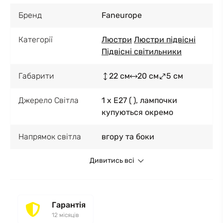
Бренд
Faneurope
Категорії
Люстри
Люстри підвісні
Підвісні світильники
Габарити
22 см
20 см
5 см
Джерело Світла
1 x E27 ( ), лампочки
купуються окремо
Напрямок світла
вгору та боки
Дивитись всі
Гарантія
12 місяців