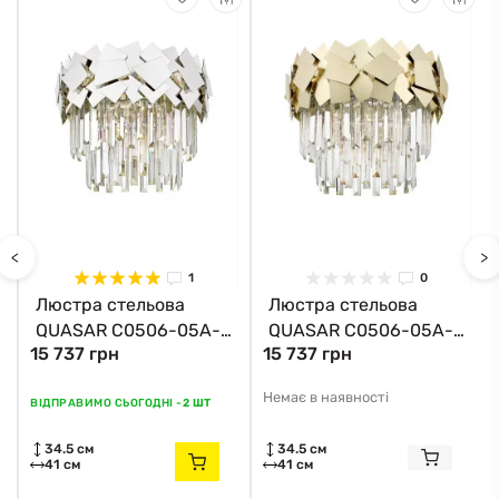
<
>
1
0
Люстра стельова
Люстра стельова
QUASAR C0506-05A-
QUASAR C0506-05A-
15 737 грн
15 737 грн
B5AC Zuma Line хром
B5E3 Zuma Line
золотий
Немає в наявності
ВІДПРАВИМО СЬОГОДНІ -
2 ШТ
34.5 см
34.5 см
41 см
41 см