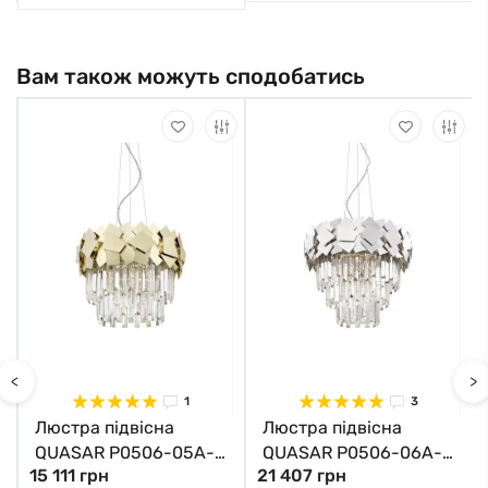
Вам також можуть сподобатись
<
>
1
3
Люстра підвісна
Люстра підвісна
QUASAR P0506-05A-
QUASAR P0506-06A-
15 111 грн
21 407 грн
F4E3 Zuma Line
F4AC Zuma Line хром