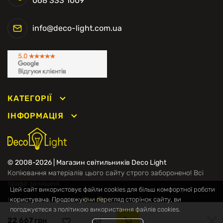
068 333 1009
info@deco-light.com.ua
КАТЕГОРІЇ
ІНФОРМАЦІЯ
© 2008-2026 | Магазин світильників Deco Light
Копіювання матеріалів цього сайту строго заборонено! Всі
права захищені.
Цей сайт використовує файли cookies для більш комфортної роботи
Ми в соцмережах
користувача. Продовжуючи перегляд сторінок сайту, ви
погоджуєтеся з політикою використання файлів cookies.
22 667 грн