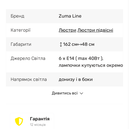
Бренд
Zuma Line
Категорії
Люстри
Люстри підвісні
Габарити
162 см
48 см
Джерело Світла
6 x E14 ( max 40Вт ),
лампочки купуються окремо
Напрямок світла
донизу і в боки
Дивитись всі
Гарантія
12 місяців