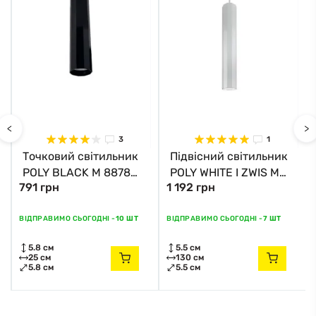
<
>
3
1
Точковий світильник
Підвісний світильник
POLY BLACK M 8878
POLY WHITE I ZWIS M
791 грн
1 192 грн
Nowodvorski
8880 Nowodvorski
ВІДПРАВИМО СЬОГОДНІ -
10 ШТ
ВІДПРАВИМО СЬОГОДНІ -
7 ШТ
5.8 см
5.5 см
25 см
130 см
5.8 см
5.5 см