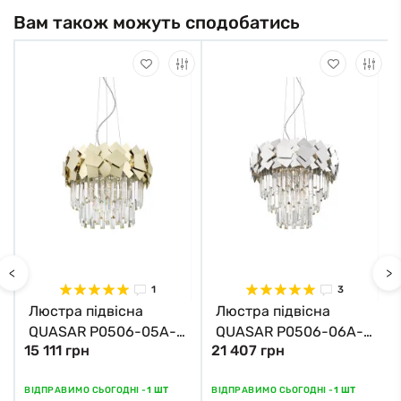
Вам також можуть сподобатись
<
>
1
3
Люстра підвісна
Люстра підвісна
QUASAR P0506-05A-
QUASAR P0506-06A-
15 111 грн
21 407 грн
F4E3 Zuma Line
F4AC Zuma Line хром
золотий
ВІДПРАВИМО СЬОГОДНІ -
1 ШТ
ВІДПРАВИМО СЬОГОДНІ -
1 ШТ