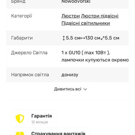
Бренд
Nowodvorski
Категорії
Люстри
Люстри підвісні
Підвісні світильники
Габарити
5.5 см
130 см
5.5 см
Джерело Світла
1 x GU10 ( max 10Вт ),
лампочки купуються окремо
Напрямок світла
донизу
Дивитись всі
Гарантія
12 місяців
Страхування вантажів