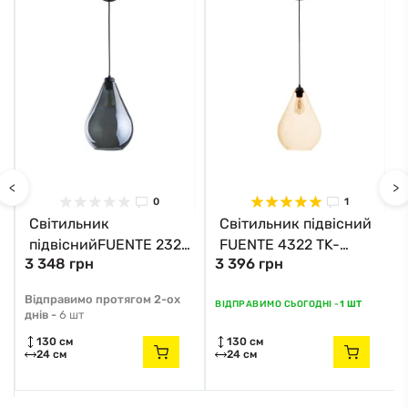
<
>
0
1
Світильник
Світильник підвісний
підвіснийFUENTE 2326
FUENTE 4322 TK-
3 348 грн
3 396 грн
TK-Lighting чорний
Lighting чорний
Відправимо протягом 2-ох
ВІДПРАВИМО СЬОГОДНІ -
1 ШТ
днів -
6 шт
130 см
130 см
24 см
24 см