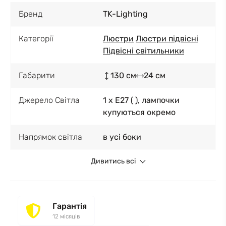
Бренд
TK-Lighting
Категорії
Люстри
Люстри підвісні
Підвісні світильники
Габарити
130 см
24 см
Джерело Світла
1 x E27 ( ), лампочки
купуються окремо
Напрямок світла
в усі боки
Дивитись всі
Гарантія
12 місяців