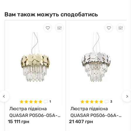
Вам також можуть сподобатись
<
>
1
3
Люстра підвісна
Люстра підвісна
QUASAR P0506-05A-
QUASAR P0506-06A-
15 111 грн
21 407 грн
F4E3 Zuma Line
F4AC Zuma Line хром
золотий