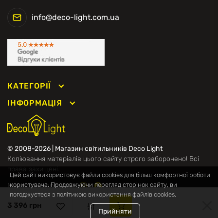
info@deco-light.com.ua
КАТЕГОРІЇ
ІНФОРМАЦІЯ
© 2008-2026 | Магазин світильників Deco Light
Копіювання матеріалів цього сайту строго заборонено! Всі
права захищені.
Цей сайт використовує файли cookies для більш комфортної роботи
Ми в соцмережах
користувача. Продовжуючи перегляд сторінок сайту, ви
погоджуєтеся з політикою використання файлів cookies.
3 396 грн
Прийняти