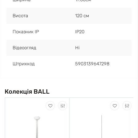
Висота
120 см
Показник IP
IP20
Відеоогляд
Ні
Штрихкод
5903139647298
Колекція BALL