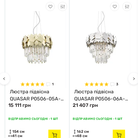
<
>
1
3
Люстра підвісна
Люстра підвісна
QUASAR P0506-05A-
QUASAR P0506-06A-
15 111 грн
21 407 грн
F4E3 Zuma Line
F4AC Zuma Line хром
золотий
ВІДПРАВИМО СЬОГОДНІ -
1 ШТ
ВІДПРАВИМО СЬОГОДНІ -
1 ШТ
154 см
162 см
41 см
48 см