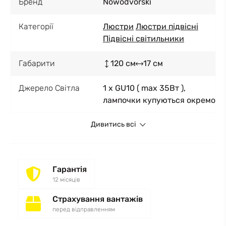
Бренд
Nowodvorski
Категорії
Люстри
Люстри підвісні
Підвісні світильники
Габарити
120 см
17 см
Джерело Світла
1 x GU10 ( max 35Вт ),
лампочки купуються окремо
Дивитись всі
Гарантія
12 місяців
Страхування вантажів
перед відправленням