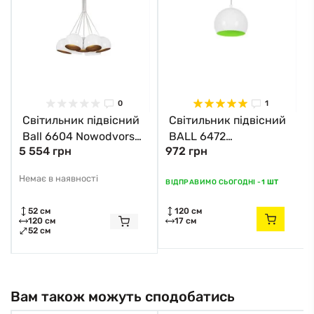
0
1
Світильник підвісний
Світильник підвісний
Ball 6604 Nowodvorski
BALL 6472
5 554 грн
972 грн
білий
Nowodvorski білий
Немає в наявності
ВІДПРАВИМО СЬОГОДНІ -
1 ШТ
52 см
120 см
120 см
17 см
52 см
Вам також можуть сподобатись