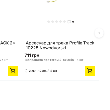
0
>
RACK 2м
Арсесуар для трека Profile Track
Арс
10225 Nowodvorski
102
711 грн
711 
77 шт
Відправимо протягом 2-ох днів -
4 шт
Відпр
2 см
2 см
2 см
2 