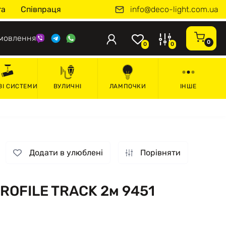
info@deco-light.com.ua
та
Співпраця
мовлення
0
0
0
ВІ СИСТЕМИ
ВУЛИЧНІ
ЛАМПОЧКИ
ІНШЕ
Додати в улюблені
Порівняти
ROFILE TRACK 2м 9451