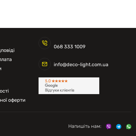
068 333 1009
повіді
плата
info@deco-light.com.ua
и
ості
чної оферти
Напишіть нам: