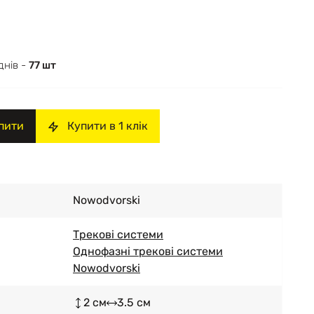
днів -
77 шт
пити
Купити в 1 клік
Nowodvorski
Трекові системи
Однофазні трекові системи
Nowodvorski
2 см
3.5 см