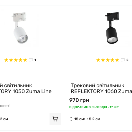
1
2
й світильник
Трековий світильник
ORY 1050 Zuma Line
REFLEKTORY 1060 Zuma
970 грн
вності
ВІДПРАВИМО СЬОГОДНІ -
17 ШТ
.2 см
15 см
5.2 см