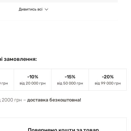
Дивитись всі
і замовлення:
-10%
-15%
-20%
0 грн
від 20 000 грн
від 50 000 грн
від 99 000 грн
д 2000 грн −
доставка безкоштовна!
Повернемо кошти за товар