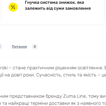
Гнучка система знижок, яка
залежить від суми замовлення
1
Питання
0
ki – стане практичним рішенням освітлення. В
на довгі роки. Сучасність, стиль та якість – ц
йним представником бренду Zuma Line, тому ви 
ю та найкращі терміни доставки як з наявного то