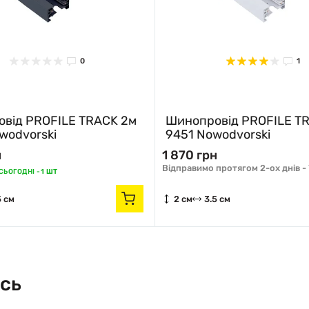
0
1
від PROFILE TRACK 2м
Шинопровід PROFILE T
wodvorski
9451 Nowodvorski
н
1 870 грн
Відправимо протягом 2-ох днів -
ЬОГОДНІ -
1 ШТ
5 см
2 см
3.5 см
сь