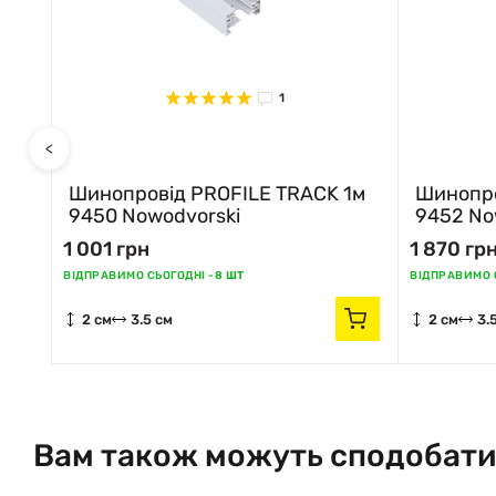
1
<
2м
Шинопровід PROFILE TRACK 1м
Шинопро
9450 Nowodvorski
9452 No
1 001 грн
1 870 гр
ВІДПРАВИМО СЬОГОДНІ -
8 ШТ
ВІДПРАВИМО С
2 см
3.5 см
2 см
3.
Вам також можуть сподобати