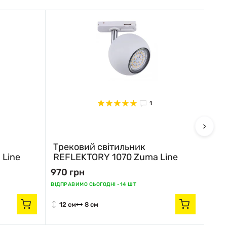
1
>
Трековий світильник
Тре
 Line
REFLEKTORY 1070 Zuma Line
REF
970 грн
970
ВІДПРАВИМО СЬОГОДНІ -
14 ШТ
ВІДПР
12 см
8 см
12