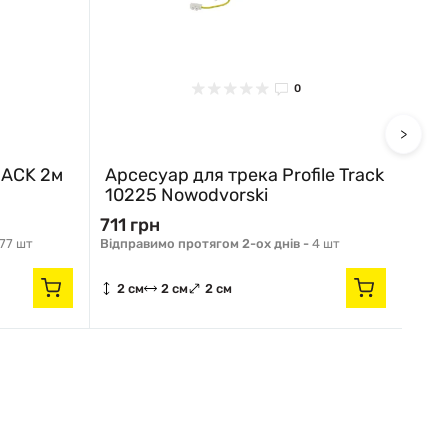
0
>
RACK 2м
Арсесуар для трека Profile Track
Арс
10225 Nowodvorski
102
711 грн
711 
77 шт
Відправимо протягом 2-ох днів -
4 шт
Відпр
2 см
2 см
2 см
2 