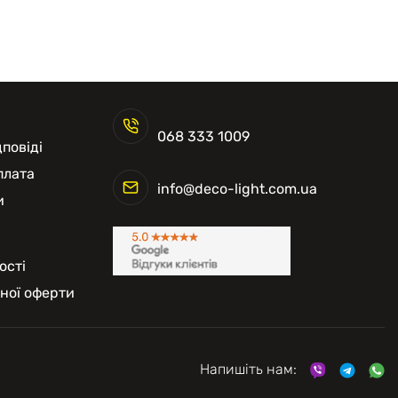
068 333 1009
повіді
плата
info@deco-light.com.ua
и
ості
чної оферти
Напишіть нам: