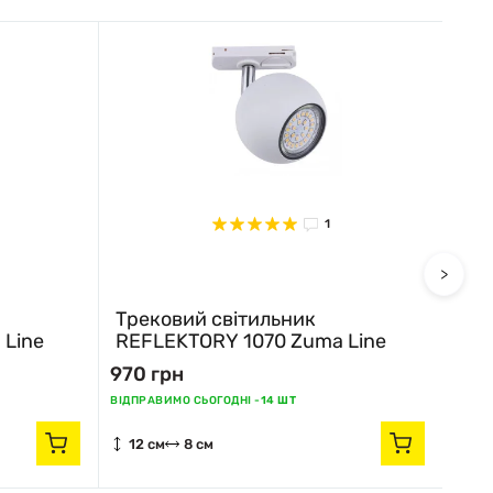
1
>
Трековий світильник
Тре
 Line
REFLEKTORY 1070 Zuma Line
REF
970 грн
970
ВІДПРАВИМО СЬОГОДНІ -
14 ШТ
ВІДПР
12 см
8 см
12