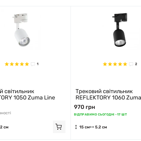
1
2
й світильник
Трековий світильник
ORY 1050 Zuma Line
REFLEKTORY 1060 Zuma
970 грн
вності
ВІДПРАВИМО СЬОГОДНІ -
17 ШТ
.2 см
15 см
5.2 см