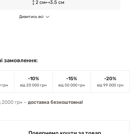
2 см
3.5 см
Дивитись всі
і замовлення:
-10%
-15%
-20%
0 грн
від 20 000 грн
від 50 000 грн
від 99 000 грн
д 2000 грн −
доставка безкоштовна!
Повернемо кошти за товар