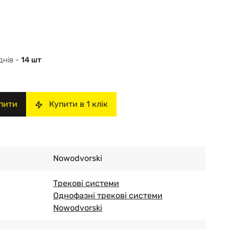
днів -
14 шт
пити
Купити в 1 клік
Nowodvorski
Трекові системи
Однофазні трекові системи
Nowodvorski