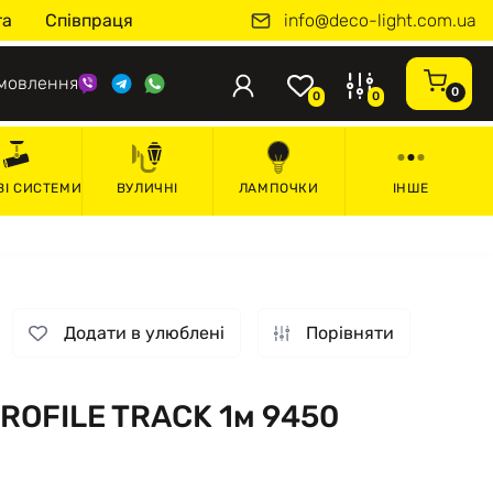
info@deco-light.com.ua
та
Співпраця
мовлення
0
0
0
ВІ СИСТЕМИ
ВУЛИЧНІ
ЛАМПОЧКИ
ІНШЕ
Додати в улюблені
Порівняти
ROFILE TRACK 1м 9450