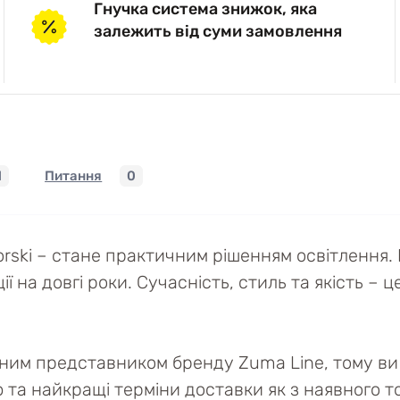
Гнучка система знижок, яка
залежить від суми замовлення
1
Питання
0
ki – стане практичним рішенням освітлення. В
на довгі роки. Сучасність, стиль та якість – ц
йним представником бренду Zuma Line, тому ви 
ю та найкращі терміни доставки як з наявного то