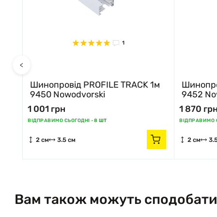
1
<
2м
Шинопровід PROFILE TRACK 1м
Шинопро
9450 Nowodvorski
9452 No
1 001 грн
1 870 гр
ВІДПРАВИМО СЬОГОДНІ -
8 ШТ
ВІДПРАВИМО С
2 см
3.5 см
2 см
3.
Вам також можуть сподобати