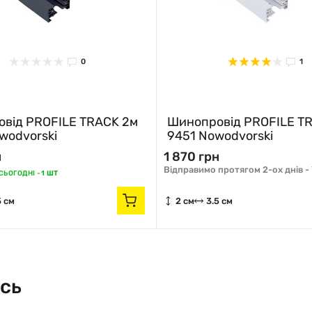
0
1
від PROFILE TRACK 2м
Шинопровід PROFILE T
wodvorski
9451 Nowodvorski
н
1 870 грн
Відправимо протягом 2-ох днів -
ЬОГОДНІ -
1 ШТ
5 см
2 см
3.5 см
сь