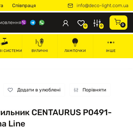
info@deco-light.com.ua
та
Співпраця
мовлення
0
0
0
ВІ СИСТЕМИ
ВУЛИЧНІ
ЛАМПОЧКИ
ІНШЕ
Додати в улюблені
Порівняти
ітильник CENTAURUS P0491-
a Line