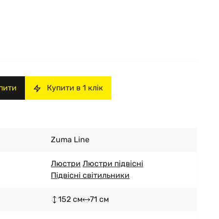
пити
Купити в 1 клік
Zuma Line
Люстри
Люстри підвісні
Підвісні світильники
152 см
71 см