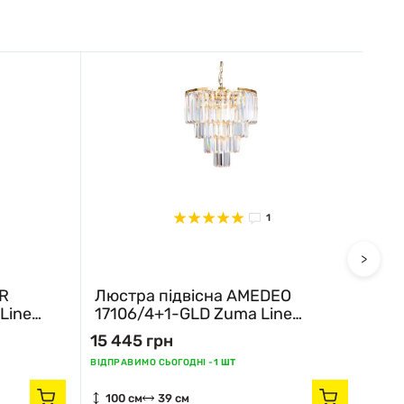
1
>
AR
Люстра підвісна AMEDEO
Люс
Line
17106/4+1-GLD Zuma Line
171
золотий
15 445 грн
15 
ВІДПРАВИМО СЬОГОДНІ -
1 ШТ
ВІДПР
100 см
39 см
10