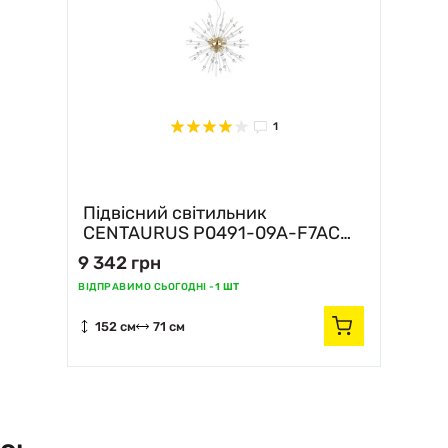
1
Підвісний світильник
CENTAURUS P0491-09A-F7AC
Zuma Line
9 342 грн
ВІДПРАВИМО СЬОГОДНІ -
1 ШТ
152 см
71 см