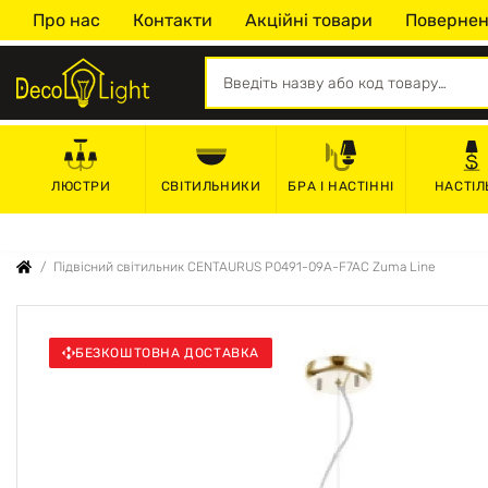
Про нас
Контакти
Акційні товари
Повернен
СВІТИЛЬНИКИ
БРА І НАСТІННІ
НАСТІЛ
ЛЮСТРИ
Підвісний світильник CENTAURUS P0491-09A-F7AC Zuma Line
БЕЗКОШТОВНА ДОСТАВКА