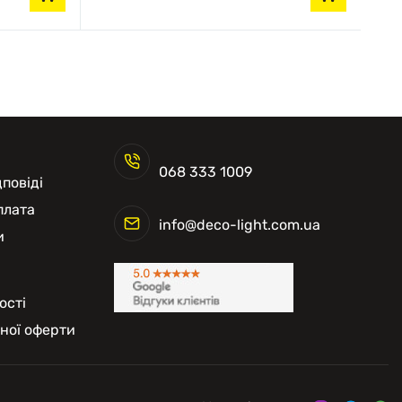
068 333 1009
повіді
плата
info@deco-light.com.ua
и
ості
чної оферти