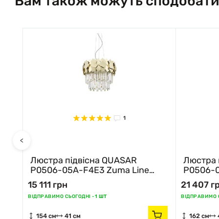
Вам також можуть сподобати
1
<
Люстра підвісна QUASAR
Люстра 
P0506-05A-F4E3 Zuma Line
P0506-0
золотий
хром
15 111 грн
21 407 г
ВІДПРАВИМО СЬОГОДНІ -
1 ШТ
ВІДПРАВИМО С
154 см
41 см
162 см