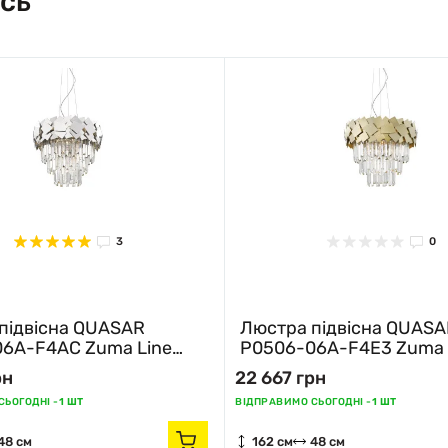
сь
3
0
підвісна QUASAR
Люстра підвісна QUAS
6A-F4AC Zuma Line
P0506-06A-F4E3 Zuma 
золотий
рн
22 667 грн
ЬОГОДНІ -
1 ШТ
ВІДПРАВИМО СЬОГОДНІ -
1 ШТ
48 см
162 см
48 см