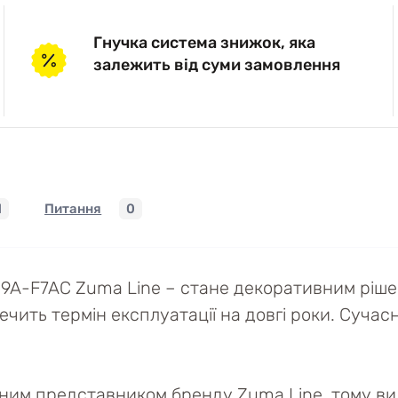
Гнучка система знижок, яка
залежить від суми замовлення
1
Питання
0
A-F7AC Zuma Line – стане декоративним рішен
ить термін експлуатації на довгі роки. Сучасні
йним представником бренду Zuma Line, тому ви 