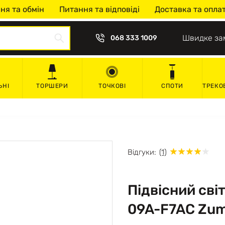
ня та обмін
Питання та відповіді
Доставка та опла
Швидке за
068 333 1009
ЬНІ
ТОРШЕРИ
ТОЧКОВІ
СПОТИ
ТРЕКО
Відгуки:
(1)
Підвісний св
09A-F7AC Zum