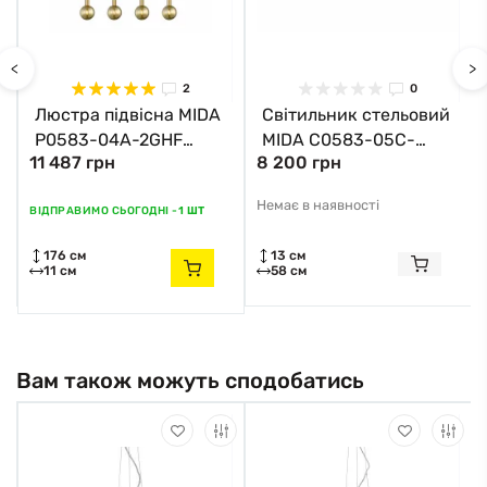
<
>
2
0
Люстра підвісна MIDA
Світильник стельовий
P0583-04A-2GHF
MIDA C0583-05C-
11 487 грн
8 200 грн
Zuma Line матовий
2GHF Zuma Line
латунь, прозорий
матовий латунь,
Немає в наявності
ВІДПРАВИМО СЬОГОДНІ -
1 ШТ
прозорий
176 см
13 см
11 см
58 см
Вам також можуть сподобатись