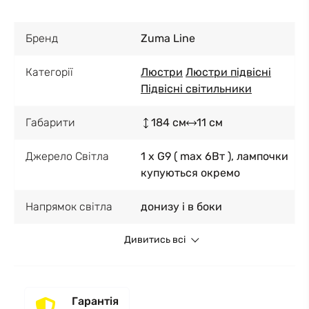
Бренд
Zuma Line
Категорії
Люстри
Люстри підвісні
Підвісні світильники
Габарити
184 см
11 см
Джерело Світла
1 x G9 ( max 6Вт ), лампочки
купуються окремо
Напрямок світла
донизу і в боки
Дивитись всі
Гарантія