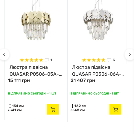
<
>
1
3
Люстра підвісна
Люстра підвісна
QUASAR P0506-05A-
QUASAR P0506-06A-
15 111 грн
21 407 грн
F4E3 Zuma Line
F4AC Zuma Line хром
золотий
ВІДПРАВИМО СЬОГОДНІ -
1 ШТ
ВІДПРАВИМО СЬОГОДНІ -
1 ШТ
154 см
162 см
41 см
48 см