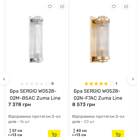
<
>
0
1
Бра SERGIO W0528-
Бра SERGIO W0528-
02M-B5AC Zuma Line
02N-F7AC Zuma Line
7 378 грн
8 573 грн
Відправимо протягом 2-ох
Відправимо протягом 2-ох
днів -
16 шт
днів -
20 шт
57 см
40 см
13 см
13 см