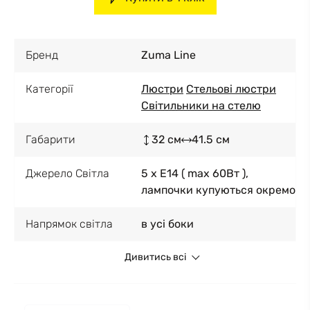
Бренд
Zuma Line
Категорії
Люстри
Стельові люстри
Світильники на стелю
Габарити
32 см
41.5 см
Джерело Світла
5 x E14 ( max 60Вт ),
лампочки купуються окремо
Напрямок світла
в усі боки
Дивитись всі