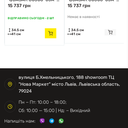
15 737 грн
15 737 грн
B5AC Zuma Line хром
B5E3 Zuma Line
золотий
Немає в наявності
ВІДПРАВИМО СЬОГОДНІ -
2 ШТ
34.5 см
34.5 см
41 см
41 см
вулиця Б.Хмельницького, 188 showroom ТЦ
"Нова Маркет" місто Львів, Львівська область,
79024
Пн − Пт: 10:00 − 18:00;
Сб: 10:00 — 15:00 | Нд: − Вихідний
Напишіть нам: