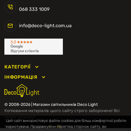
068 333 1009
info@deco-light.com.ua
КАТЕГОРІЇ
ІНФОРМАЦІЯ
© 2008-2026 | Магазин світильників Deco Light
Копіювання матеріалів цього сайту строго заборонено! Всі
права захищені.
Цей сайт використовує файли cookies для більш комфортної роботи
Ми в соцмережах
користувача. Продовжуючи перегляд сторінок сайту, ви