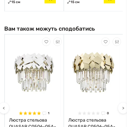
15 см
15 см
Вам також можуть сподобатись
<
>
1
0
Люстра стельова
Люстра стельова
QUASAR C0506-05A-
QUASAR C0506-05A-