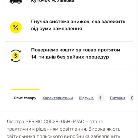
куточок м. Львова
Гнучка система знижок, яка залежить
від суми замовлення
Повернемо кошти за товар протягом
14-ти днів без зайвих процедур
1
0
Опис товару
Характеристики
Відгуків
Питання
Люстра SERGIO C0528-05H-P7AC – стане
практичним рішенням освітлення. Висока якість
світильника польського виробника забезпечить