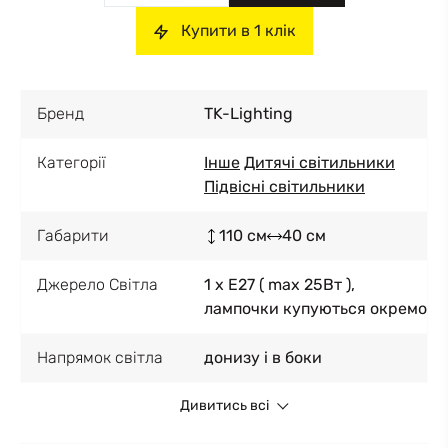
Купити в 1 клік
Бренд
TK-Lighting
Категорії
Інше
Дитячі світильники
Підвісні світильники
Габарити
110 см
40 см
Джерело Світла
1 x E27 ( max 25Вт ),
лампочки купуються окремо
Напрямок світла
донизу і в боки
Дивитись всі