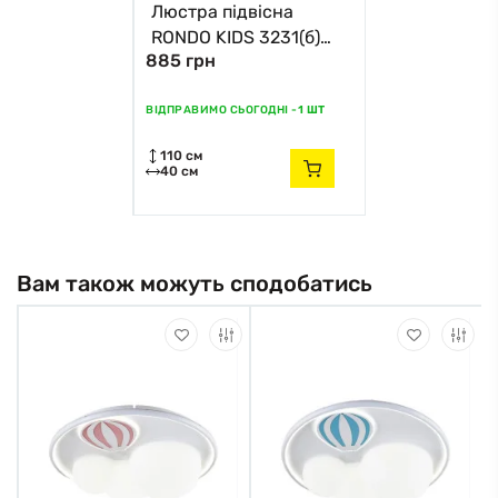
Люстра підвісна
RONDO KIDS 3231(б)
885 грн
TK-Lighting білий
ВІДПРАВИМО СЬОГОДНІ -
1 ШТ
110 см
40 см
Вам також можуть сподобатись