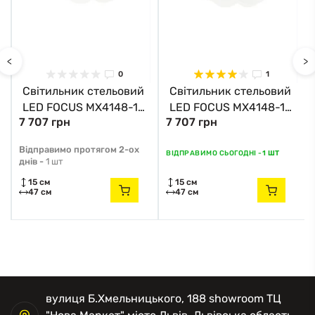
<
>
0
1
Світильник стельовий
Світильник стельовий
LED FOCUS MX4148-1-
LED FOCUS MX4148-1-
7 707 грн
7 707 грн
DWFD Zuma Line білий
DWLD Zuma Line білий
в
Відправимо протягом 2-ох
ВІДПРАВИМО СЬОГОДНІ -
1 ШТ
днів -
1 шт
15 см
15 см
47 см
47 см
вулиця Б.Хмельницького, 188 showroom ТЦ