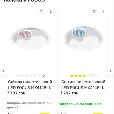
<
>
0
1
Світильник стельовий
Світильник стельовий
LED FOCUS MX4148-1-
LED FOCUS MX4148-1-
7 707 грн
7 707 грн
DWFD Zuma Line білий
DWLD Zuma Line білий
в
Відправимо протягом 2-ох
ВІДПРАВИМО СЬОГОДНІ -
1 ШТ
днів -
1 шт