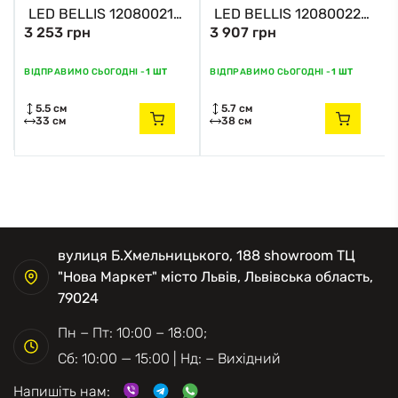
LED BELLIS 12080021
LED BELLIS 12080022
3 253 грн
3 907 грн
Zuma Line хром
Zuma Line хром
ВІДПРАВИМО СЬОГОДНІ -
1 ШТ
ВІДПРАВИМО СЬОГОДНІ -
1 ШТ
5.5 см
5.7 см
33 см
38 см
вулиця Б.Хмельницького, 188 showroom ТЦ
"Нова Маркет" місто Львів, Львівська область,
79024
Пн − Пт: 10:00 − 18:00;
Сб: 10:00 — 15:00 | Нд: − Вихідний
Напишіть нам: