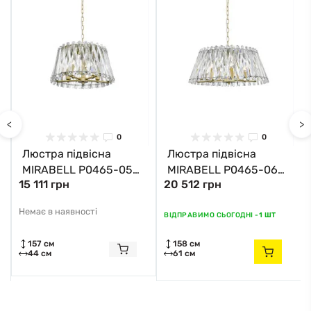
<
>
0
0
Люстра підвісна
Люстра підвісна
MIRABELL P0465-05K-
MIRABELL P0465-06K-
15 111 грн
20 512 грн
V7V7 Zuma Line
V7V7 Zuma Line
золотий
золотий
Немає в наявності
ВІДПРАВИМО СЬОГОДНІ -
1 ШТ
157 см
158 см
44 см
61 см