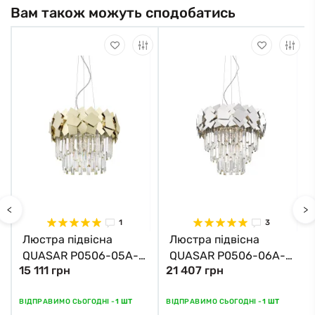
Вам також можуть сподобатись
<
>
1
3
Люстра підвісна
Люстра підвісна
QUASAR P0506-05A-
QUASAR P0506-06A-
15 111 грн
21 407 грн
F4E3 Zuma Line
F4AC Zuma Line хром
золотий
ВІДПРАВИМО СЬОГОДНІ -
1 ШТ
ВІДПРАВИМО СЬОГОДНІ -
1 ШТ