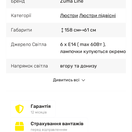
Бренд
Zuma Line
Категорії
Люстри
Люстри підвісні
Габарити
158 см
61 см
Джерело Світла
6 x E14 ( max 60Вт ),
лампочки купуються окремо
Напрямок світла
вгору та донизу
Дивитись всі
Гарантія
12 місяців
Страхування вантажів
перед відправленням