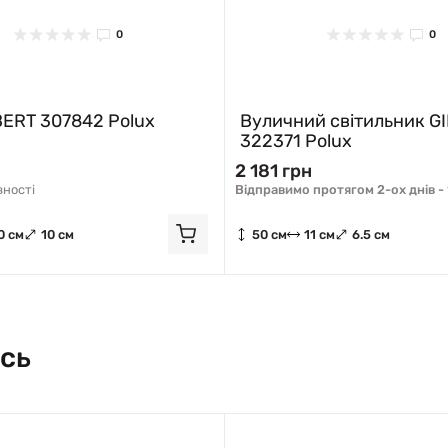
0
0
BERT 307842 Polux
Вуличний світильник G
322371 Polux
2 181 грн
вності
Відправимо протягом 2-ох днів -
0 см
10 см
50 см
11 см
6.5 см
сь