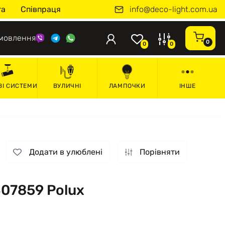
info@deco-light.com.ua
та
Співпраця
мовлення
0
0
0
ВІ СИСТЕМИ
ВУЛИЧНІ
ЛАМПОЧКИ
ІНШЕ
Додати в улюблені
Порівняти
307859 Polux