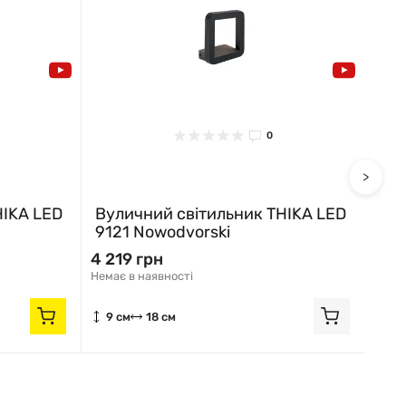
0
>
HIKA LED
Вуличний світильник THIKA LED
Вул
9121 Nowodvorski
Now
4 219 грн
2 8
Немає в наявності
Відпр
9 см
18 см
31