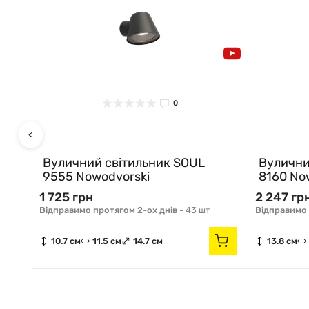
0
<
A
Вуличний світильник SOUL
Вулични
9555 Nowodvorski
8160 No
1 725 грн
2 247 гр
Відправимо протягом 2-ох днів -
43 шт
Відправимо 
10.7 см
11.5 см
14.7 см
13.8 см