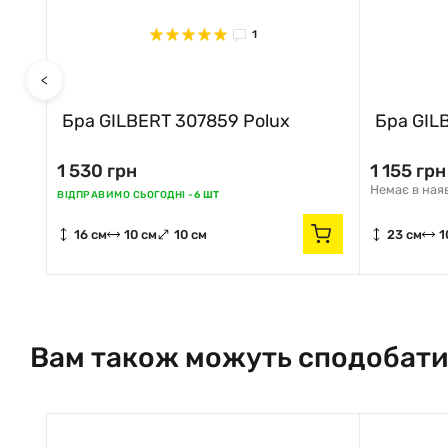
1
<
Бра GILBERT 307859 Polux
Бра GIL
1 530 грн
1 155 грн
Немає в ная
ВІДПРАВИМО СЬОГОДНІ -
6 ШТ
16 см
10 см
10 см
23 см
1
Вам також можуть сподобати