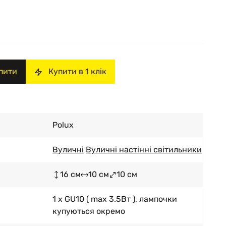
пити
Купити в 1 клік
Polux
Вуличні
Вуличні настінні світильники
16 см
10 см
10 см
1 x GU10 ( max 3.5Вт ), лампочки
купуються окремо