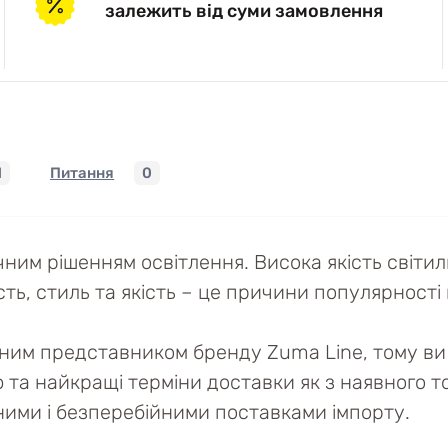
залежить від суми замовлення
1
Питання
0
чним рішенням освітлення. Висока якість світи
ть, стиль та якість – це причини популярності ці
йним представником бренду Zuma Line, тому ви 
ю та найкращі терміни доставки як з наявного то
ійними і безперебійними поставками імпорту.