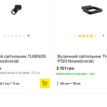
0
1
й світильник TUBINGS
Вуличний світильник T
wodvorski
9120 Nowodvorski
н
3 151 грн
протягом 2-ох днів -
37 шт
ВІДПРАВИМО СЬОГОДНІ -
1 ШТ
6.7 см
9 см
25 см
18 см