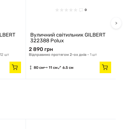
0
>
ILBERT
Вуличний світильник GILBERT
322388 Polux
2 890 грн
12 шт
Відправимо протягом 2-ох днів -
1 шт
80 см
11 см
6.5 см