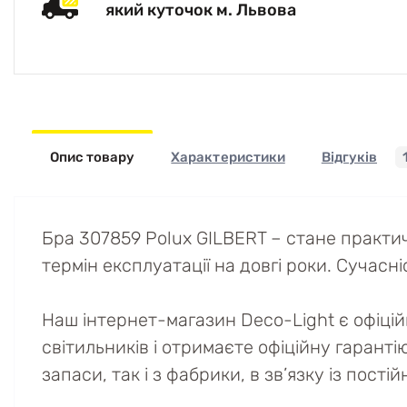
який куточок м. Львова
Опис товару
Характеристики
Відгуків
Бра 307859 Polux GILBERT – стане практи
термін експлуатації на довгі роки. Сучасніс
Наш інтернет-магазин Deco-Light є офіці
світильників і отримаєте офіційну гаранті
запаси, так і з фабрики, в зв’язку із пост