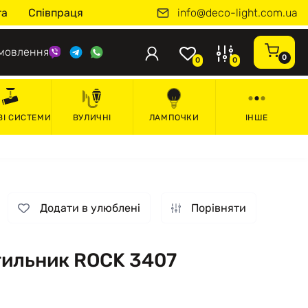
info@deco-light.com.ua
та
Співпраця
мовлення
0
0
0
ВІ СИСТЕМИ
ВУЛИЧНІ
ЛАМПОЧКИ
ІНШЕ
Додати в улюблені
Порівняти
тильник ROCK 3407