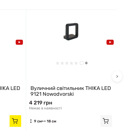
0
>
HIKA LED
Вуличний світильник THIKA LED
Вул
9121 Nowodvorski
Now
4 219 грн
2 8
Немає в наявності
Відпр
9 см
18 см
31