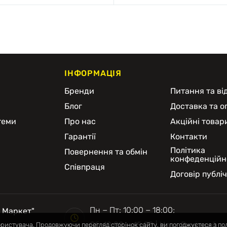
ІНФОРМАЦІЯ
и
Бренди
Питання та від
Блог
Доставка та о
теми
Про нас
Акційні товар
Гарантії
Контакти
Політика
Повернення та обмін
конфеденційн
Співпраця
Договір публі
Пн − Пт: 10:00 − 18:00;
 Маркет"
Сб: 10:00 — 15:00 | Нд: − Вихідний
ористувача. Продовжуючи перегляд сторінок сайту, ви погоджуєтеся з по