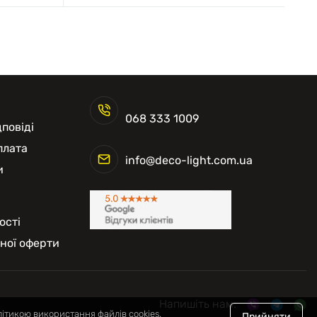
068 333 1009
повіді
плата
info@deco-light.com.ua
и
ості
чної оферти
Напишіть нам:
літикою використання файлів cookies.
Прийняти