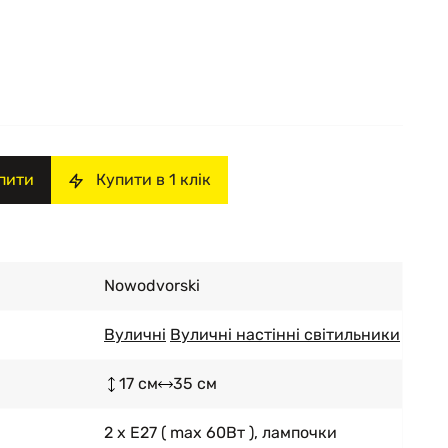
пити
Купити в 1 клік
Nowodvorski
Вуличні
Вуличні настінні світильники
17 см
35 см
2 x E27 ( max 60Вт ), лампочки