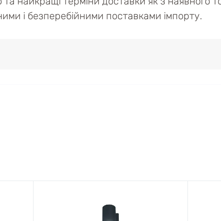
ю та найкращі терміни доставки як з наявного то
ійними і безперебійними поставками імпорту.