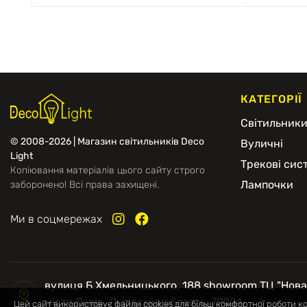
КАТЕГОРІЇ
Світильник
© 2008-2026 | Магазин світильників Deco
Вуличні
Light
Трекові сис
Копіювання матеріалів цього сайту строго
Лампочки
заборонено! Всі права захищені.
Ми в соцмережах
вулиця Б.Хмельницького, 188 showroom ТЦ "Нова
місто Львів, Львівська область, 79024
Цей сайт використовує файли cookies для більш комфортної роботи к