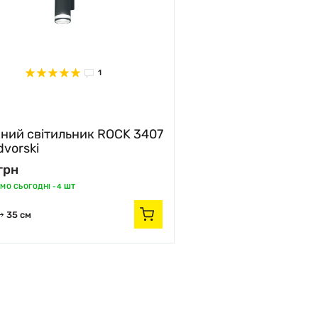
1
ний світильник ROCK 3407
vorski
грн
МО СЬОГОДНІ -
4 ШТ
35 см