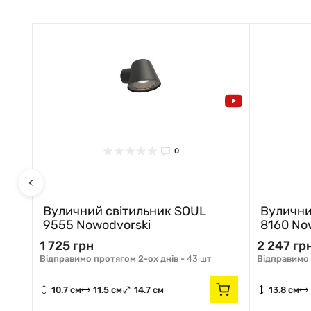
0
<
A
Вуличний світильник SOUL
Вулични
9555 Nowodvorski
8160 No
1 725 грн
2 247 гр
Відправимо протягом 2-ох днів -
43 шт
Відправимо 
10.7 см
11.5 см
14.7 см
13.8 см