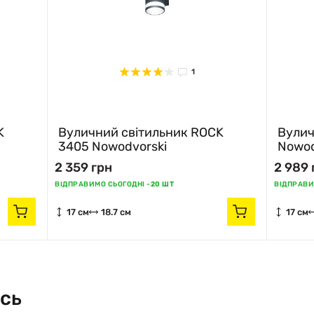
1
K
Вуличний світильник ROCK
Вулич
3405 Nowodvorski
Nowod
2 359 грн
2 989 
ВІДПРАВИМО СЬОГОДНІ -
20 ШТ
ВІДПРАВИ
17 см
18.7 см
17 см
сь