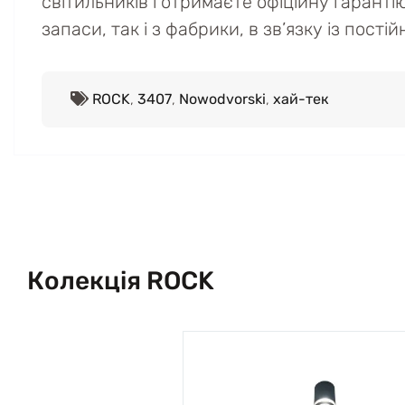
світильників і отримаєте офіційну гаранті
запаси, так і з фабрики, в зв’язку із пост
ROCK
,
3407
,
Nowodvorski
,
хай-тек
Колекція ROCK