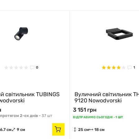
0
1
й світильник TUBINGS
Вуличний світильник T
wodvorski
9120 Nowodvorski
н
3 151 грн
протягом 2-ох днів -
37 шт
ВІДПРАВИМО СЬОГОДНІ -
1 ШТ
6.7 см
9 см
25 см
18 см