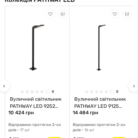
<
>
0
0
Вуличний світильник
Вуличний світильник
PATHWAY LED 9252
PATHWAY LED 9125
10 424 грн
14 484 грн
Nowodvorski
Nowodvorski
Відправимо протягом 2-ох
Відправимо протягом 2-ох
днів -
17 шт
днів -
16 шт