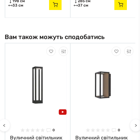
198 см
285 см
33 см
37 см
Вам також можуть сподобатись
<
>
0
0
Вуличний світильник
Вуличний світильник