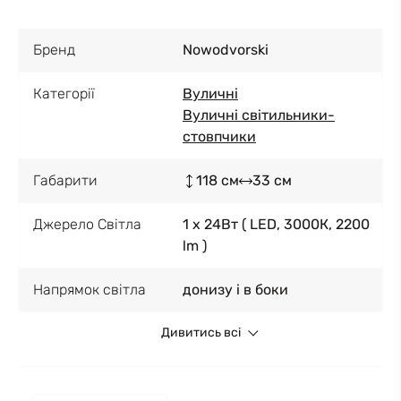
Бренд
Nowodvorski
Категорії
Вуличні
Вуличні світильники-
стовпчики
Габарити
118 см
33 см
Джерело Світла
1 x 24Вт ( LED, 3000К, 2200
lm )
Напрямок світла
донизу і в боки
Дивитись всі