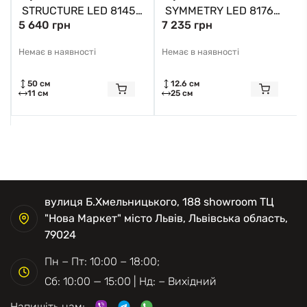
STRUCTURE LED 8145
SYMMETRY LED 8176
5 640 грн
7 235 грн
Nowodvorski
Nowodvorski
Немає в наявності
Немає в наявності
50 см
12.6 см
11 см
25 см
вулиця Б.Хмельницького, 188 showroom ТЦ
"Нова Маркет" місто Львів, Львівська область,
79024
Пн − Пт: 10:00 − 18:00;
Сб: 10:00 — 15:00 | Нд: − Вихідний
Напишіть нам: