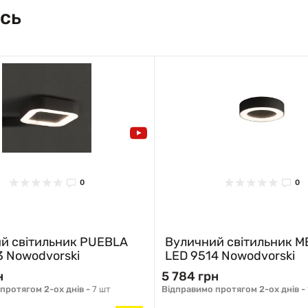
сь
0
0
й світильник PUEBLA
Вуличний світильник M
3 Nowodvorski
LED 9514 Nowodvorski
н
5 784 грн
протягом 2-ох днів -
7 шт
Відправимо протягом 2-ох днів -