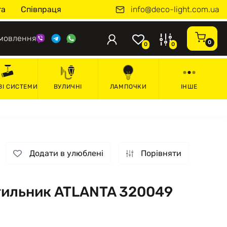
info@deco-light.com.ua
та
Співпраця
мовлення
0
0
0
ВІ СИСТЕМИ
ВУЛИЧНІ
ЛАМПОЧКИ
ІНШЕ
Додати в улюблені
Порівняти
тильник ATLANTA 320049