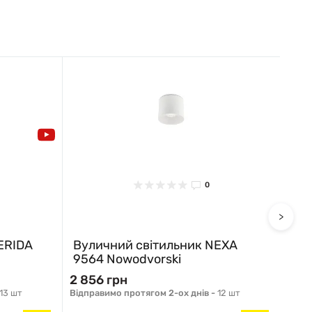
0
>
ERIDA
Вуличний світильник NEXA
Вул
9564 Nowodvorski
956
2 856 грн
2 8
13 шт
Відправимо протягом 2-ох днів -
12 шт
ВІДПР