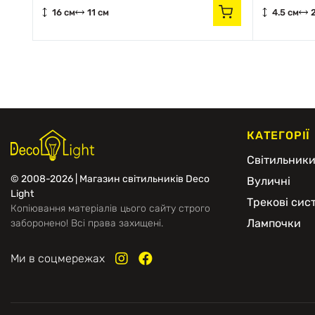
16 см
11 см
4.5 см
КАТЕГОРІЇ
Світильник
© 2008-2026 | Магазин світильників Deco
Вуличні
Light
Трекові сис
Копіювання матеріалів цього сайту строго
Лампочки
заборонено! Всі права захищені.
Ми в соцмережах