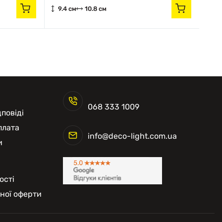
9.4 см
10.8 см
9.
068 333 1009
повіді
плата
info@deco-light.com.ua
и
ості
чної оферти