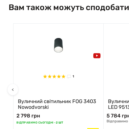
Вам також можуть сподобати
1
<
Вуличний світильник FOG 3403
Вулични
Nowodvorski
LED 951
2 798 грн
5 784 гр
Відправимо 
ВІДПРАВИМО СЬОГОДНІ -
2 ШТ