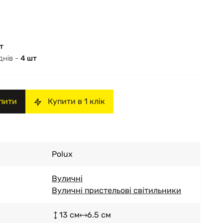
т
днів -
4 шт
пити
Купити в 1 клік
Polux
Вуличні
Вуличні пристельові світильники
13 см
6.5 см