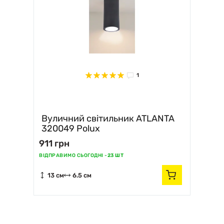
1
Вуличний світильник ATLANTA
320049 Polux
911 грн
ВІДПРАВИМО СЬОГОДНІ -
23 ШТ
13 см
6.5 см