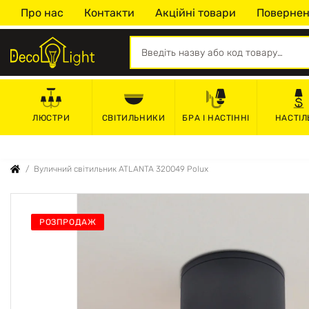
Про нас
Контакти
Акційні товари
Повернен
СВІТИЛЬНИКИ
БРА І НАСТІННІ
НАСТІЛ
ЛЮСТРИ
Вуличний світильник ATLANTA 320049 Polux
РОЗПРОДАЖ