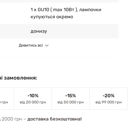
1 x GU10 ( max 10Вт ), лампочки
купуються окремо
донизу
Дивитись всі
і замовлення:
-10%
-15%
-20%
0 грн
від 20 000 грн
від 50 000 грн
від 99 000 грн
д 2000 грн −
доставка безкоштовна!