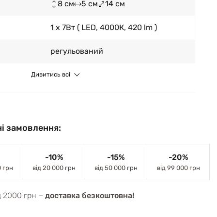
8 см
5 см
14 см
1 x 7Вт ( LED, 4000К, 420 lm )
регульований
Дивитись всі
і замовлення:
-10%
-15%
-20%
0 грн
від 20 000 грн
від 50 000 грн
від 99 000 грн
д 2000 грн −
доставка безкоштовна!