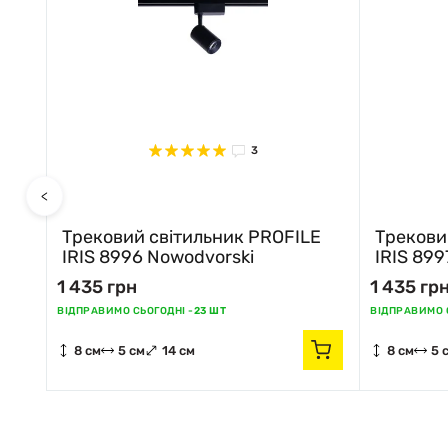
3
<
E
Трековий світильник PROFILE
Трекови
IRIS 8996 Nowodvorski
IRIS 899
1 435 грн
1 435 гр
ВІДПРАВИМО СЬОГОДНІ -
23 ШТ
ВІДПРАВИМО С
8 см
5 см
14 см
8 см
5 