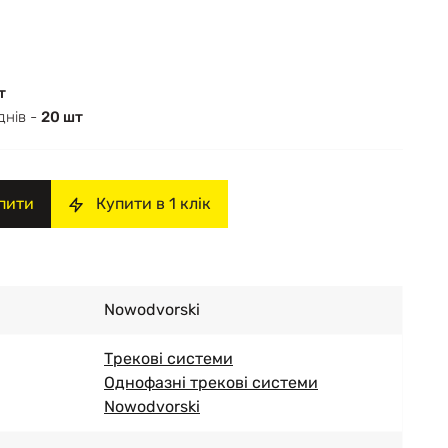
т
днів -
20 шт
пити
Купити в 1 клік
Nowodvorski
Трекові системи
Однофазні трекові системи
Nowodvorski