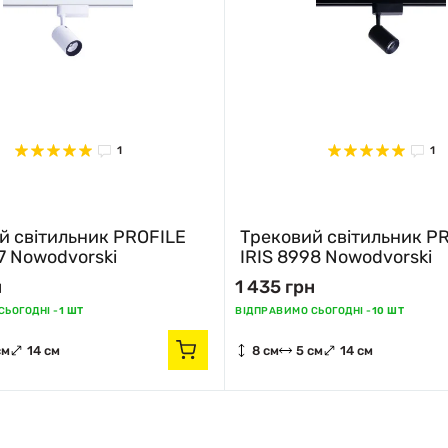
1
1
й світильник PROFILE
Трековий світильник P
7 Nowodvorski
IRIS 8998 Nowodvorski
н
1 435 грн
ЬОГОДНІ -
1 ШТ
ВІДПРАВИМО СЬОГОДНІ -
10 ШТ
см
14 см
8 см
5 см
14 см