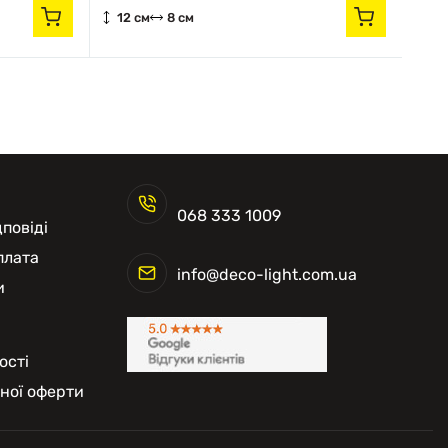
12 см
8 см
12
068 333 1009
повіді
плата
info@deco-light.com.ua
и
ості
чної оферти