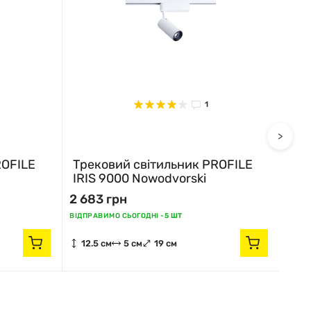
1
>
ROFILE
Трековий світильник PROFILE
Тре
IRIS 9000 Nowodvorski
IRI
2 683 грн
2 6
ВІДПРАВИМО СЬОГОДНІ -
5 ШТ
ВІДПР
12.5 см
5 см
19 см
12