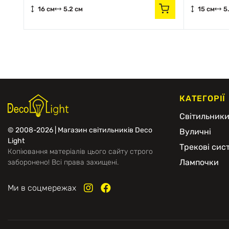
16 см
5.2 см
15 см
5
КАТЕГОРІЇ
Світильник
© 2008-2026 | Магазин світильників Deco
Вуличні
Light
Трекові сис
Копіювання матеріалів цього сайту строго
Лампочки
заборонено! Всі права захищені.
Ми в соцмережах