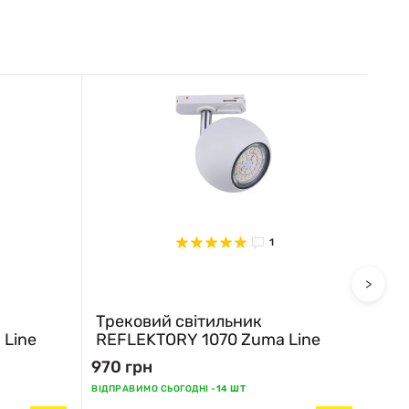
1
>
Трековий світильник
Тре
 Line
REFLEKTORY 1070 Zuma Line
REF
970 грн
970
ВІДПРАВИМО СЬОГОДНІ -
14 ШТ
ВІДПР