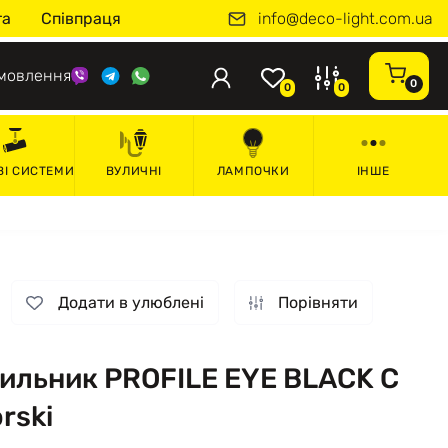
info@deco-light.com.ua
та
Співпраця
мовлення
0
0
0
ВІ СИСТЕМИ
ВУЛИЧНІ
ЛАМПОЧКИ
ІНШЕ
Додати в улюблені
Порівняти
тильник PROFILE EYE BLACK C
rski