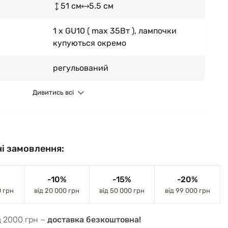
51 см
5.5 см
1 x GU10 ( max 35Вт ), лампочки
купуються окремо
регульований
Дивитись всі
і замовлення:
-10%
-15%
-20%
0 грн
від 20 000 грн
від 50 000 грн
від 99 000 грн
д 2000 грн −
доставка безкоштовна!