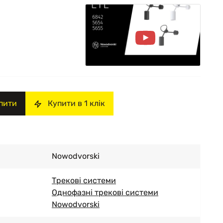
пити
Купити в 1 клік
Nowodvorski
Трекові системи
Однофазні трекові системи
Nowodvorski