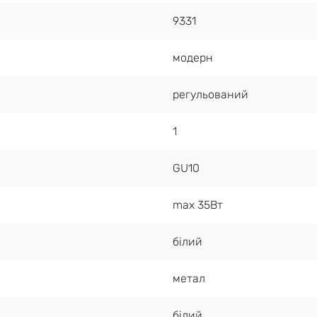
9331
модерн
регульований
1
GU10
max 35Вт
білий
метал
білий