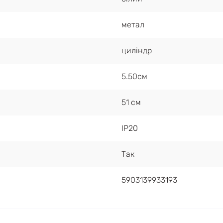
метал
циліндр
5.50см
51 см
IP20
Так
5903139933193