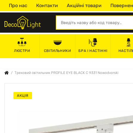
Про нас
Контакти
Акційні товари
Повернен
СВІТИЛЬНИКИ
БРА І НАСТІННІ
НАСТІЛ
ЛЮСТРИ
Трековий світильник PROFILE EYE BLACK C 9331 Nowodvorski
АКЦІЯ