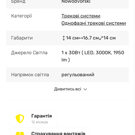
Бренд
Nowodvorski
Категорії
Трекові системи
Однофазні трекові системи
Габарити
14 см
16.7 см
14 см
Джерело Світла
1 x 30Вт ( LED, 3000К, 1950
lm )
Напрямок світла
регульований
Дивитись всі
Гарантія
12 місяців
Страхування вантажів