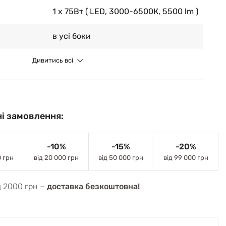
1 x 75Вт ( LED, 3000-6500К, 5500 lm )
в усі боки
Дивитись всі
і замовлення:
-10%
-15%
-20%
0 грн
від 20 000 грн
від 50 000 грн
від 99 000 грн
д 2000 грн −
доставка безкоштовна!