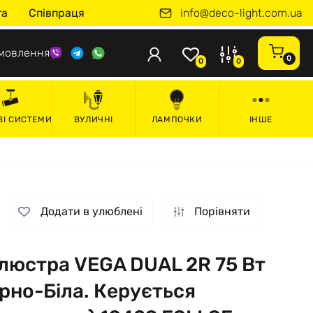
info@deco-light.com.ua
та
Співпраця
мовлення
0
0
0
ВІ СИСТЕМИ
ВУЛИЧНІ
ЛАМПОЧКИ
ІНШЕ
Додати в улюблені
Порівняти
 люстра VEGA DUAL 2R 75 Вт
рно-Біла. Керується