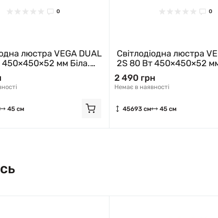
0
0
іодна люстра VEGA DUAL
Світлодіодна люстра V
т 450×450×52 мм Біла.
2S 80 Вт 450×450×52 м
ся вимикачем (без
Біла. Керується вимика
н
2 490 грн
 10406 ESLLSE
пульта) 10428 ESLLSE
вності
Немає в наявності
45 см
45693 см
45 см
сь