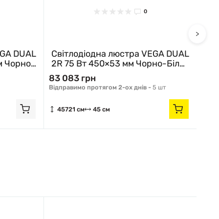
0
>
EGA DUAL
Світлодіодна люстра VEGA DUAL
Сві
м Чорно-
2R 75 Вт 450×53 мм Чорно-Біла.
TRI
чем (без
Керується вимикачем (без
Біл
83 083 грн
78 
пульта) 10429 ESLLSE
пул
Відправимо протягом 2-ох днів -
5 шт
Відпр
45721 см
45 см
47