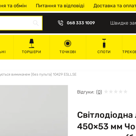
ня та обмін
Питання та відповіді
Доставка та опла
Швидке за
068 333 1009
ЬНІ
ТОРШЕРИ
ТОЧКОВІ
СПОТИ
ТРЕКО
ується вимикачем (без пульта) 10429 ESLLSE
Відгуки:
(0)
Світлодіодна
450×53 мм Чо