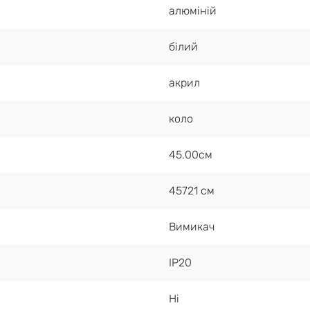
алюміній
білий
акрил
коло
45.00см
45721 см
Вимикач
IP20
Ні