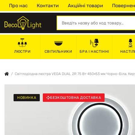
Про нас
Контакти
Акційні товари
Повернен
СВІТИЛЬНИКИ
БРА І НАСТІННІ
НАСТІЛ
ЛЮСТРИ
Світлодіодна люстра VEGA DUAL 2R 75 Вт 450×53 мм Чорно-Біла. Кер
НОВИНКА
БЕЗКОШТОВНА ДОСТАВКА