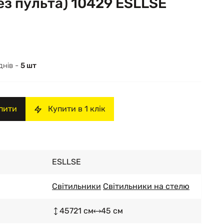
ез пульта) 10429 ESLLSE
днів -
5 шт
пити
Купити в 1 клік
ESLLSE
Світильники
Світильники на стелю
45721 см
45 см