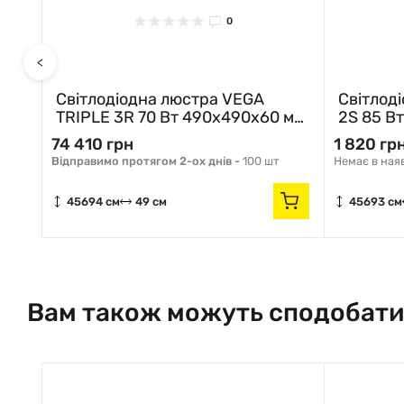
0
<
iple
Світлодіодна люстра VEGA
Світлод
-
TRIPLE 3R 70 Вт 490х490х60 мм
2S 85 В
Чорно-Біла Керується
Керуєть
74 410 грн
1 820 гр
вимикачем (без пульта) 10402
пульта)
Відправимо протягом 2-ох днів -
100 шт
Немає в ная
ESLLSE
45694 см
49 см
45693 см
Вам також можуть сподобати