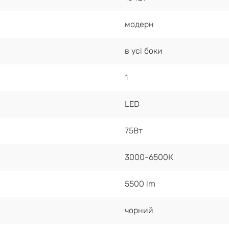
модерн
в усі боки
1
LED
75Вт
3000-6500К
5500 lm
чорний