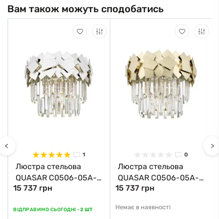
Вам також можуть сподобатись
<
>
1
0
Люстра стельова
Люстра стельова
QUASAR C0506-05A-
QUASAR C0506-05A-
15 737 грн
15 737 грн
B5AC Zuma Line хром
B5E3 Zuma Line
золотий
Немає в наявності
ВІДПРАВИМО СЬОГОДНІ -
2 ШТ