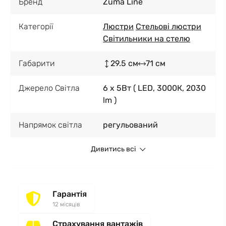
Бренд
Zuma Line
Категорії
Люстри
Стельові люстри
Світильники на стелю
Габарити
29.5 см
71 см
Джерело Світла
6 x 5Вт ( LED, 3000К, 2030
lm )
Напрямок світла
регульований
Дивитись всі
Гарантія
12 місяців
Страхування вантажів