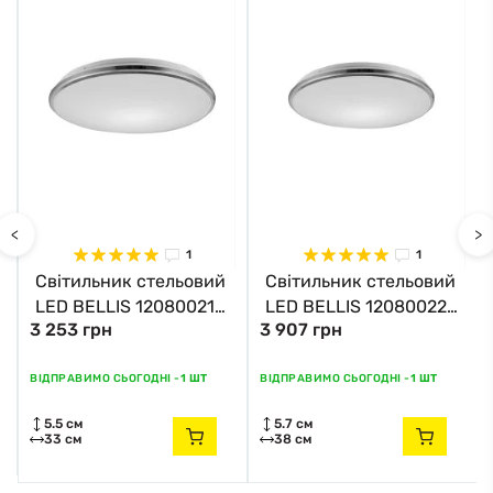
<
>
1
1
Світильник стельовий
Світильник стельовий
LED BELLIS 12080021
LED BELLIS 12080022
3 253 грн
3 907 грн
Zuma Line хром
Zuma Line хром
ВІДПРАВИМО СЬОГОДНІ -
1 ШТ
ВІДПРАВИМО СЬОГОДНІ -
1 ШТ
5.5 см
5.7 см
33 см
38 см