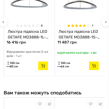
<
>
0
1
Люстра підвісна LED
Люстра підвісна LED
GETAFE MD3888-1L-
GETAFE MD3888-1S-
16 416 грн
11 487 грн
3BCT Zuma Line
3BCT Zuma Line
чорний
чорний
Відправимо протягом 2-ох
ВІДПРАВИМО СЬОГОДНІ -
1 ШТ
днів -
1 шт
150 см
150 см
85 см
66 см
Вам також можуть сподобатись