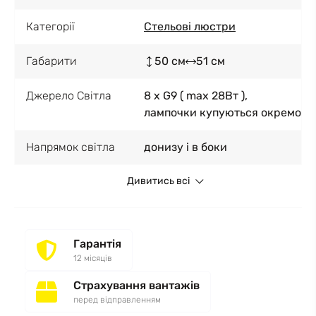
Категорії
Стельові люстри
Габарити
50 см
51 см
Джерело Світла
8 x G9 ( max 28Вт ),
лампочки купуються окремо
Напрямок світла
донизу і в боки
Дивитись всі
Гарантія
12 місяців
Страхування вантажів
перед відправленням