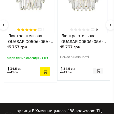
<
>
1
0
Люстра стельова
Люстра стельова
QUASAR C0506-05A-
QUASAR C0506-05A-
15 737 грн
15 737 грн
B5AC Zuma Line хром
B5E3 Zuma Line
золотий
Немає в наявності
ВІДПРАВИМО СЬОГОДНІ -
2 ШТ
34.5 см
34.5 см
41 см
41 см
вулиця Б.Хмельницького, 188 showroom ТЦ