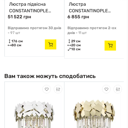
Люстра підвісна
Люстра
CONSTANTINOPLE
CONSTANTINOPLE
51 522 грн
6 855 грн
P0567-16A-2GAC
W0567-02A-B52G
Zuma Line золотий
Zuma Line
в
Відправимо протягом 30 днів
Відправимо протягом 2-ох
-
97 шт
днів -
11 шт
176 см
29 см
80 см
20 см
10 см
Вам також можуть сподобатись