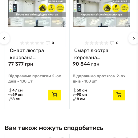
<
>
0
0
Смарт люстра
Смарт люстра
керована
керована
77 377 грн
90 844 грн
світлодіодна SVEN 3S
світлодіодна SVEN 3S
85 Вт 690x470x80 мм
110 Вт 900x500x80 мм
Відправимо протягом 2-ох
Відправимо протягом 2-ох
Біла 10488 ESLLSE
Біла 10492 ESLLSE
днів -
100 шт
днів -
100 шт
47 см
50 см
69 см
90 см
8 см
8 см
Вам також можуть сподобатись