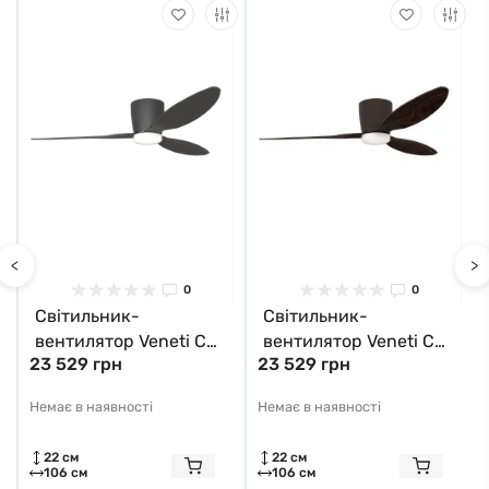
<
>
0
0
Світильник-
Світильник-
вентилятор Veneti CCT
вентилятор Veneti CCT
23 529 грн
23 529 грн
LED AZ4448 Azzardo
LED AZ4449 Azzardo
Немає в наявності
Немає в наявності
22 см
22 см
106 см
106 см