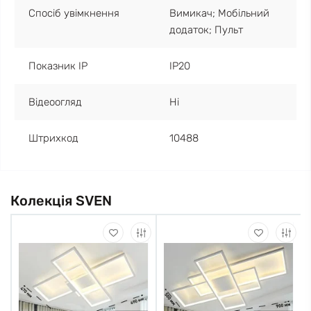
Спосіб увімкнення
Вимикач; Мобільний
додаток; Пульт
Показник IP
IP20
Відеоогляд
Ні
Штрихкод
10488
Колекція SVEN