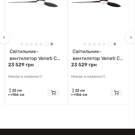
<
>
0
0
Світильник-
Світильник-
вентилятор Veneti CCT
вентилятор Veneti CCT
23 529 грн
23 529 грн
LED AZ4448 Azzardo
LED AZ4449 Azzardo
Немає в наявності
Немає в наявності
22 см
22 см
106 см
106 см