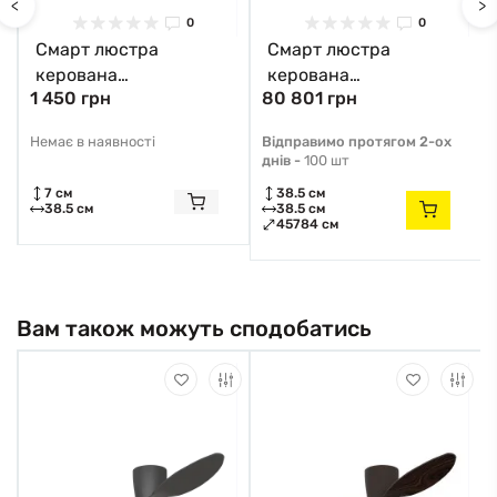
<
>
0
0
Смарт люстра
Смарт люстра
керована
керована
1 450 грн
80 801 грн
світлодіодна ROOM
світлодіодна ROOM
ICE RGB 5S 70 Вт
RGB 5S 70 Вт SMART
Немає в наявності
Відправимо протягом 2-ох
SMART 385×385×75
385×385×75 мм Чорна
днів -
100 шт
мм Чорна 10416
10471 ESLLSE
7 см
38.5 см
ESLLSE
38.5 см
38.5 см
45784 см
Вам також можуть сподобатись